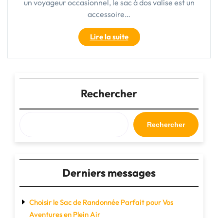
un voyageur occasionnel, le sac à dos valise est un
accessoire…
"Le
Lire la suite
Sac
à
Dos
Valise
:
Rechercher
Votre
Compagnon
de
Rechercher
Voyage
Idéal"
Derniers messages
Choisir le Sac de Randonnée Parfait pour Vos
Aventures en Plein Air