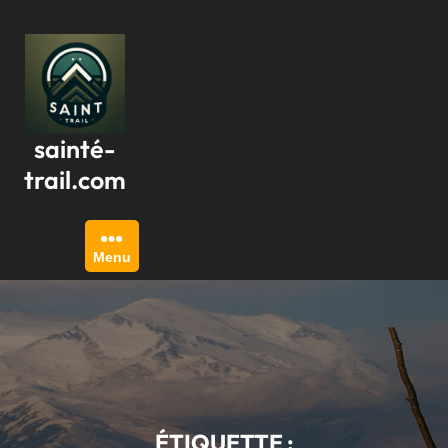
Passer
au
contenu
sainté-
trail.com
Menu
ÉTIQUETTE :