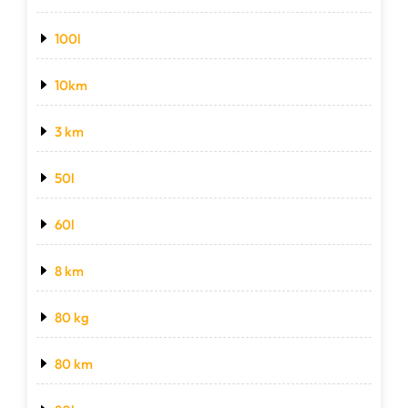
100l
10km
3 km
50l
60l
8 km
80 kg
80 km