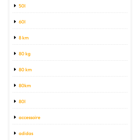
50l
60l
8 km
80 kg
80 km
80km
80l
accessoire
adidas