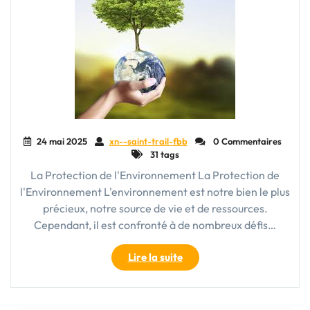
24 mai 2025
xn--saint-trail-fbb
0 Commentaires
31 tags
La Protection de l'Environnement La Protection de
l'Environnement L'environnement est notre bien le plus
précieux, notre source de vie et de ressources.
Cependant, il est confronté à de nombreux défis…
"Engageons-
Lire la suite
nous
pour
la