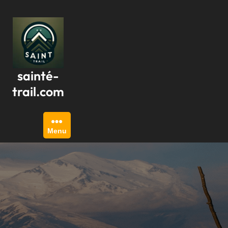
Passer
au
contenu
sainté-
trail.com
Menu