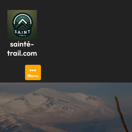
Passer
au
contenu
sainté-
trail.com
Menu