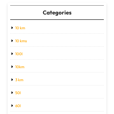
Categories
10 km
10 kms
100l
10km
3 km
50l
60l