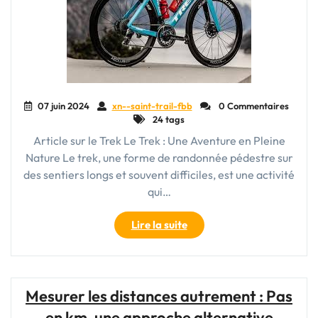
07 juin 2024
xn--saint-trail-fbb
0 Commentaires
24 tags
Article sur le Trek Le Trek : Une Aventure en Pleine
Nature Le trek, une forme de randonnée pédestre sur
des sentiers longs et souvent difficiles, est une activité
qui…
"À
Lire la suite
la
Découverte
des
Sentiers
Mesurer les distances autrement : Pas
:
en km, une approche alternative
L’Art