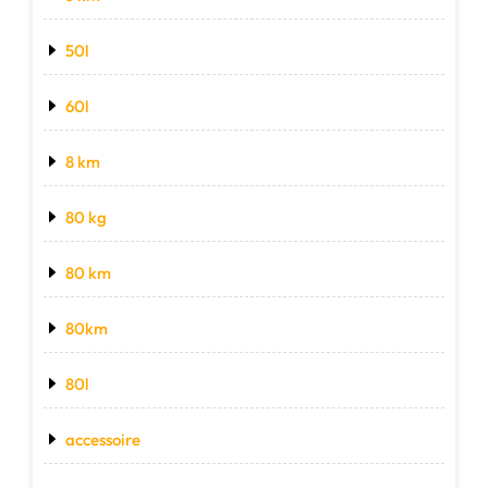
50l
60l
8 km
80 kg
80 km
80km
80l
accessoire