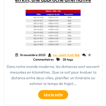
du
Trekking
dans
la
Nature
Sauvage"
16 novembre 2023
xn--saint-trail-fbb
0
Commentaires
28 tags
Dans notre monde moderne, les distances sont souvent
mesurées en kilomètres. Que ce soit pour évaluer la
distance entre deux villes, planifier un itinéraire ou
estimer le temps de trajet,…
"Mesurer
Lire la suite
les
distances