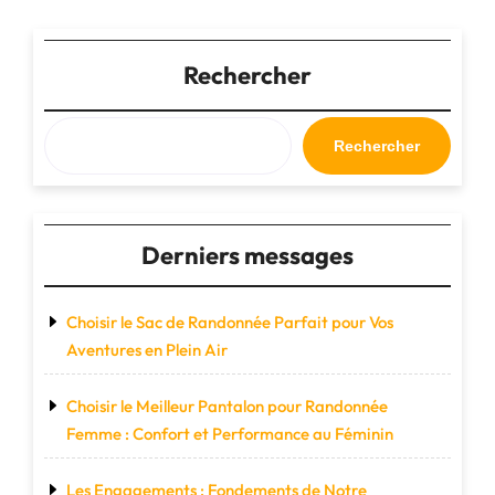
autrement
:
Pas
Rechercher
en
km,
une
Rechercher
approche
alternative"
Derniers messages
Choisir le Sac de Randonnée Parfait pour Vos
Aventures en Plein Air
Choisir le Meilleur Pantalon pour Randonnée
Femme : Confort et Performance au Féminin
Les Engagements : Fondements de Notre