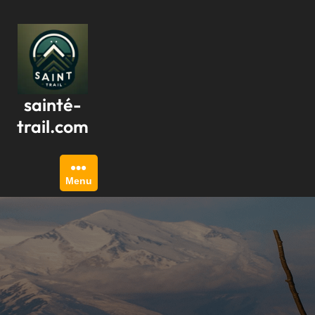
Passer
au
contenu
sainté-
trail.com
Menu