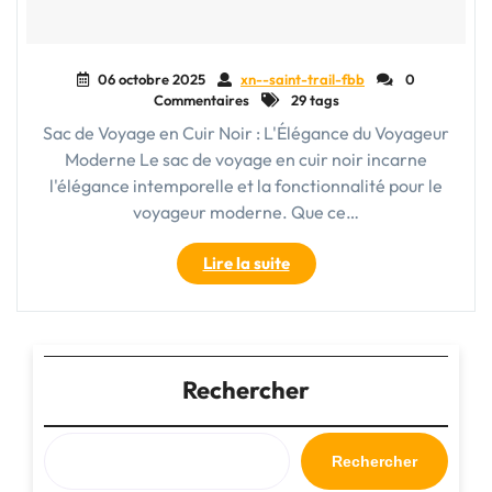
06 octobre 2025
xn--saint-trail-fbb
0
Commentaires
29 tags
Sac de Voyage en Cuir Noir : L'Élégance du Voyageur
Moderne Le sac de voyage en cuir noir incarne
l'élégance intemporelle et la fonctionnalité pour le
voyageur moderne. Que ce…
"Élégance
Lire la suite
intemporelle
:
Le
sac
de
Rechercher
voyage
en
cuir
Rechercher
noir,