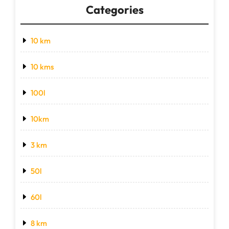
Categories
10 km
10 kms
100l
10km
3 km
50l
60l
8 km