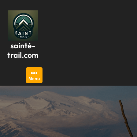
Passer
au
contenu
sainté-
trail.com
Menu