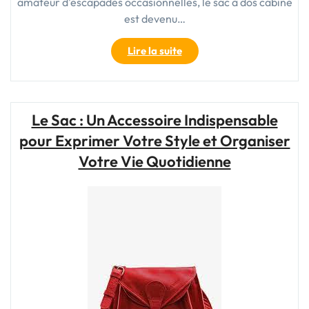
amateur d'escapades occasionnelles, le sac à dos cabine
est devenu…
"Le
Lire la suite
sac
à
dos
cabine
Le Sac : Un Accessoire Indispensable
:
pour Exprimer Votre Style et Organiser
le
compagnon
Votre Vie Quotidienne
indispensable
pour
voyager
léger"