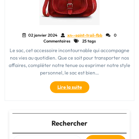
02 janvier 2024
xn--saint-trail-fbb
0
Commentaires
25 tags
Le sac, cet accessoire incontournable qui accompagne
nos vies au quotidien. Que ce soit pour transporter nos
affaires, compléter notre tenue ou exprimer notre style
personnel, le sac est bien…
"Le
Lire la suite
Sac
:
Un
Accessoire
Indispensable
Rechercher
pour
Exprimer