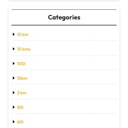
Categories
10 km
10 kms
100l
10km
3 km
50l
60l