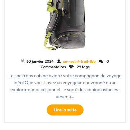
30 janvier 2024
xn--saint-trail-fbb
0
Commentaires
29 tags
Le sac à dos cabine avion : votre compagnon de voyage
idéal Que vous soyez un voyageur chevronné ou un
explorateur occasionnel, le sac à dos cabine avion est
devenu…
"Le
Lire la suite
sac
à
dos