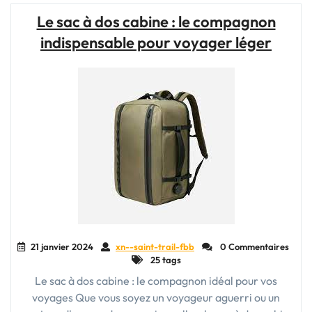
cabine
Le sac à dos cabine : le compagnon
avion
indispensable pour voyager léger
:
l’indispensable
pour
voyager
léger
et
pratique"
21 janvier 2024
xn--saint-trail-fbb
0 Commentaires
25 tags
Le sac à dos cabine : le compagnon idéal pour vos
voyages Que vous soyez un voyageur aguerri ou un