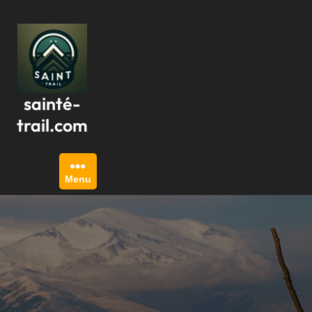
Passer
au
contenu
sainté-
trail.com
Menu