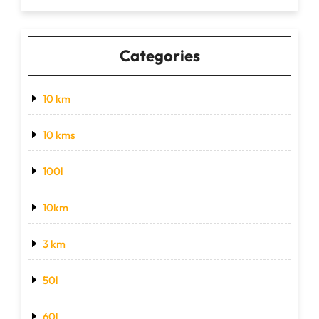
Categories
10 km
10 kms
100l
10km
3 km
50l
60l