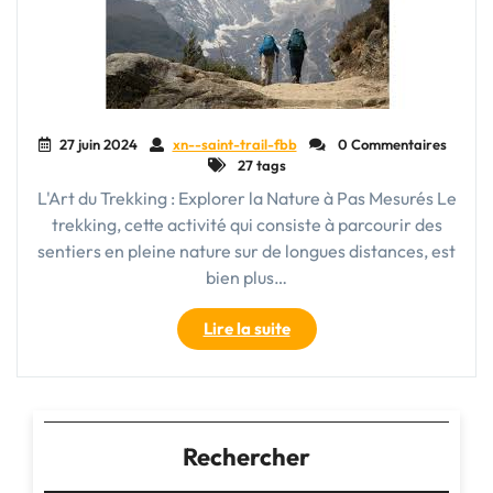
27 juin 2024
xn--saint-trail-fbb
0 Commentaires
27 tags
L'Art du Trekking : Explorer la Nature à Pas Mesurés Le
trekking, cette activité qui consiste à parcourir des
sentiers en pleine nature sur de longues distances, est
bien plus…
"Exploration
Lire la suite
Sauvage
:
Les
Défis
du
Rechercher
Trekking