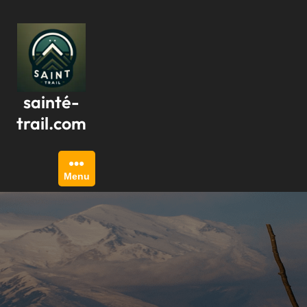
Passer
au
contenu
sainté-
trail.com
Menu