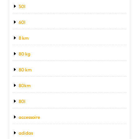
50l
60l
8 km
80 kg
80 km
80km
80l
accessoire
adidas