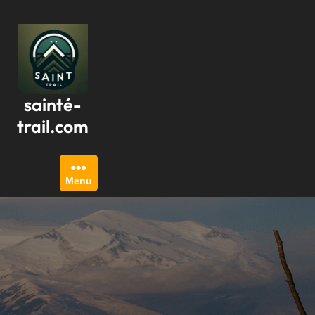
Passer
au
contenu
sainté-
trail.com
Menu