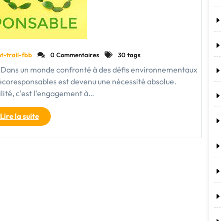
t-trail-fbb
0 Commentaires
30 tags
e Dans un monde confronté à des défis environnementaux
écoresponsables est devenu une nécessité absolue.
lité, c'est l'engagement à…
"Vivre
Lire la suite
de
manière
écoresponsable
:
Un
engagement
pour
un
avenir