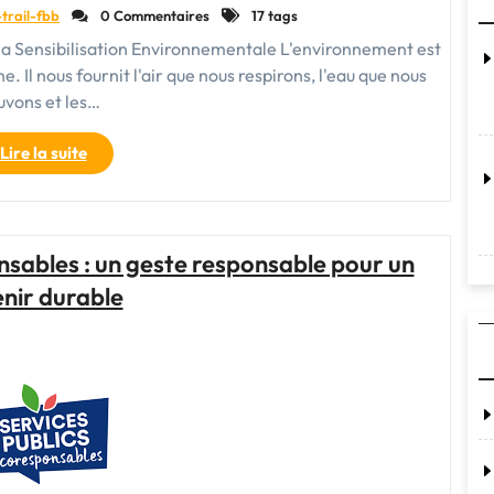
-trail-fbb
0 Commentaires
17 tags
la Sensibilisation Environnementale L'environnement est
. Il nous fournit l'air que nous respirons, l'eau que nous
uvons et les…
"Préservation
Lire la suite
Environnementale
:
Agir
pour
nsables : un geste responsable pour un
un
nir durable
Avenir
Durable"