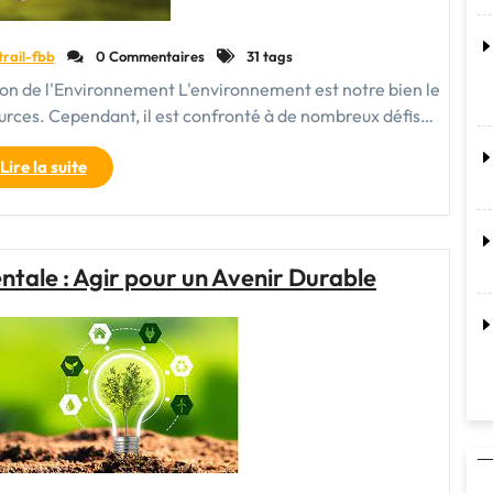
trail-fbb
0 Commentaires
31 tags
on de l'Environnement L'environnement est notre bien le
sources. Cependant, il est confronté à de nombreux défis…
"Engageons-
Lire la suite
nous
pour
la
protection
tale : Agir pour un Avenir Durable
de
l’environnement
:
Notre
responsabilité
collective"