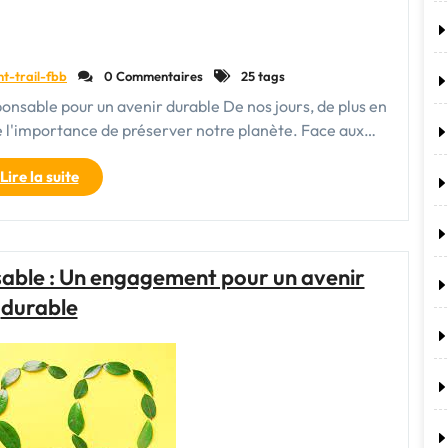
nt-trail-fbb
0 Commentaires
25 tags
ponsable pour un avenir durable De nos jours, de plus en
 l'importance de préserver notre planète. Face aux…
"Choisir
Lire la suite
des
produits
écoresponsables
:
able : Un engagement pour un avenir
un
durable
geste
responsable
pour
un
avenir
durable"