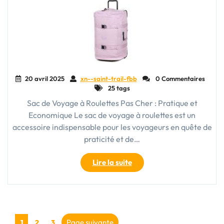
vos
déplacements"
20 avril 2025
xn--saint-trail-fbb
0 Commentaires
25 tags
Sac de Voyage à Roulettes Pas Cher : Pratique et
Economique Le sac de voyage à roulettes est un
accessoire indispensable pour les voyageurs en quête de
praticité et de…
"Trouvez
Lire la suite
Votre
Sac
de
Voyage
Pagination
à
Page
Page
Page
Page suivante
1
2
3