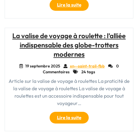
"Le
Lire la suite
Petit
Sac
de
Voyage
La valise de voyage à roulette : l’alliée
à
indispensable des globe-trotters
Roulette
:
modernes
Praticité
et
19 septembre 2025
xn--saint-trail-fbb
0
Commentaires
24 tags
Confort
pour
Article sur la valise de voyage à roulettes La praticité de
Vos
la valise de voyage à roulettes La valise de voyage à
Déplacements"
roulettes est un accessoire indispensable pour tout
voyageur…
"La
Lire la suite
valise
de
voyage