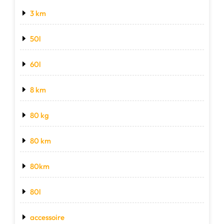
3 km
50l
60l
8 km
80 kg
80 km
80km
80l
accessoire