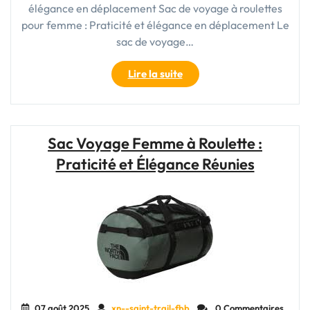
élégance en déplacement Sac de voyage à roulettes
pour femme : Praticité et élégance en déplacement Le
sac de voyage…
"Le
Lire la suite
sac
de
voyage
à
Sac Voyage Femme à Roulette :
roulettes
Praticité et Élégance Réunies
:
l’allié
indispensable
de
la
femme
moderne
en
déplacement"
07 août 2025
xn--saint-trail-fbb
0 Commentaires