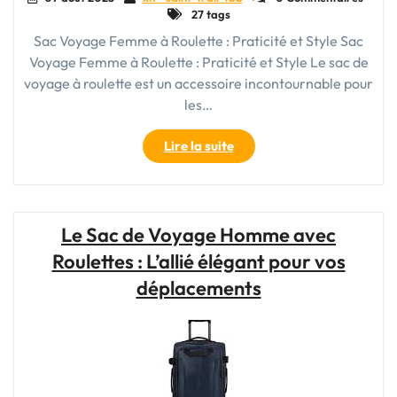
27 tags
Sac Voyage Femme à Roulette : Praticité et Style Sac
Voyage Femme à Roulette : Praticité et Style Le sac de
voyage à roulette est un accessoire incontournable pour
les…
"Sac
Lire la suite
Voyage
Femme
à
Roulette
Le Sac de Voyage Homme avec
:
Roulettes : L’allié élégant pour vos
Praticité
et
déplacements
Élégance
Réunies"