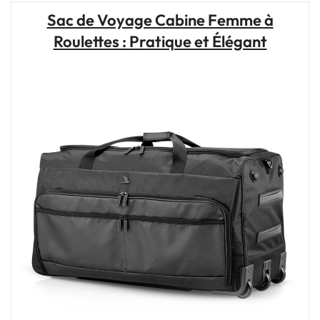
Roulette
Sac de Voyage Cabine Femme à
et
Roulettes : Pratique et Élégant
Sac
à
Dos
:
Quel
Est
le
Meilleur
Choix
pour
Vos
Voyages
?"