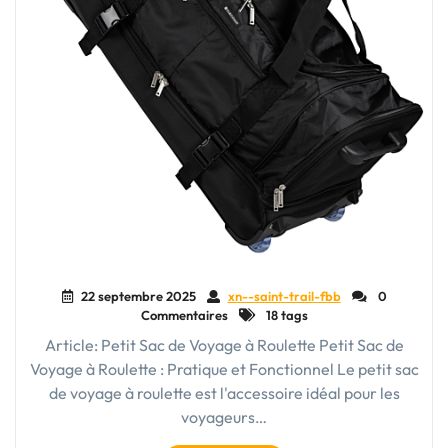
22 septembre 2025
xn--saint-trail-fbb
0
Commentaires
18 tags
Article: Petit Sac de Voyage à Roulette Petit Sac de
Voyage à Roulette : Pratique et Fonctionnel Le petit sac
de voyage à roulette est l'accessoire idéal pour les
voyageurs…