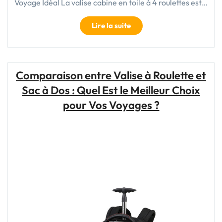
Voyage Idéal La valise cabine en toile à 4 roulettes est…
"Valise
Lire la suite
cabine
en
toile
à
Comparaison entre Valise à Roulette et
4
Sac à Dos : Quel Est le Meilleur Choix
roulettes
:
pour Vos Voyages ?
Le
compagnon
de
voyage
parfait"