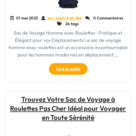
01 mai 2025
xn--saint-trail-fbb
0 Commentaires
24 tags
Sac de Voyage Homme avec Roulettes : Pratique et
Élégant pour vos Déplacements Le sac de voyage
homme avec roulettes est un accessoire incontournable
pour les hommes modernes en déplacement.…
"Le
Lire la suite
Sac
de
Voyage
Homme
Trouvez Votre Sac de Voyage à
avec
Roulettes Pas Cher Idéal pour Voyager
Roulettes
:
en Toute Sérénité
L’allié
élégant
pour