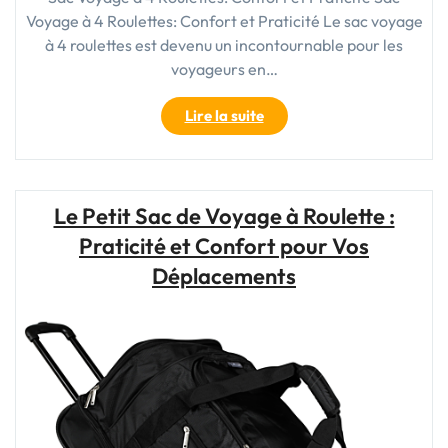
Voyage à 4 Roulettes: Confort et Praticité Le sac voyage
à 4 roulettes est devenu un incontournable pour les
voyageurs en…
"Sac
Lire la suite
Voyage
à
4
Roulettes:
Le Petit Sac de Voyage à Roulette :
Confort
Praticité et Confort pour Vos
et
Praticité
Déplacements
pour
Vos
Déplacements"