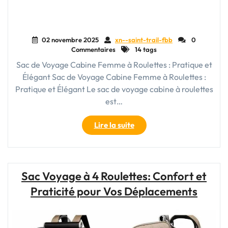
02 novembre 2025
xn--saint-trail-fbb
0
Commentaires
14 tags
Sac de Voyage Cabine Femme à Roulettes : Pratique et
Élégant Sac de Voyage Cabine Femme à Roulettes :
Pratique et Élégant Le sac de voyage cabine à roulettes
est…
"Sac
Lire la suite
de
Voyage
Cabine
Femme
Sac Voyage à 4 Roulettes: Confort et
à
Praticité pour Vos Déplacements
Roulettes
:
Pratique
et