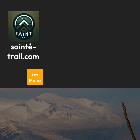
Passer
au
contenu
sainté-
trail.com
Menu