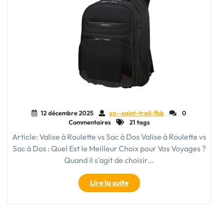
12 décembre 2025
xn--saint-trail-fbb
0
Commentaires
21 tags
Article: Valise à Roulette vs Sac à Dos Valise à Roulette vs
Sac à Dos : Quel Est le Meilleur Choix pour Vos Voyages ?
Quand il s'agit de choisir…
"Comparaison
Lire la suite
entre
Valise
à