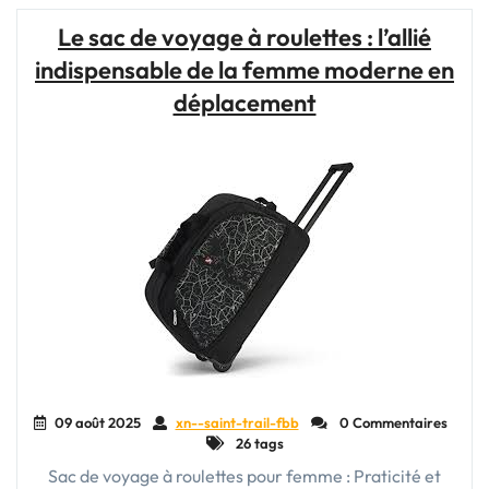
à
Le sac de voyage à roulettes : l’allié
roulette
indispensable de la femme moderne en
:
l’alliée
déplacement
indispensable
des
globe-
trotters
modernes"
09 août 2025
xn--saint-trail-fbb
0 Commentaires
26 tags
Sac de voyage à roulettes pour femme : Praticité et