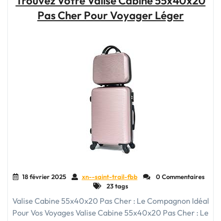
Trouvez Votre Valise Cabine 55x40x20
idéal
Pas Cher Pour Voyager Léger
pour
voyager
en
cabine
:
pratique
et
stylé
!"
18 février 2025
xn--saint-trail-fbb
0 Commentaires
23 tags
Valise Cabine 55x40x20 Pas Cher : Le Compagnon Idéal
Pour Vos Voyages Valise Cabine 55x40x20 Pas Cher : Le