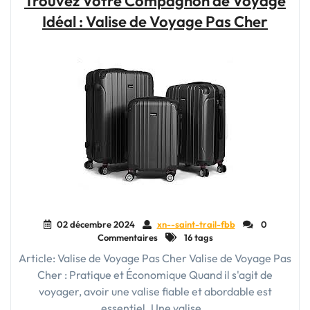
Trouvez Votre Compagnon de Voyage
45x36x20
Idéal : Valise de Voyage Pas Cher
:
L’Essentiel
pour
Voyager
Léger
et
Pratique"
02 décembre 2024
xn--saint-trail-fbb
0
Commentaires
16 tags
Article: Valise de Voyage Pas Cher Valise de Voyage Pas
Cher : Pratique et Économique Quand il s'agit de
voyager, avoir une valise fiable et abordable est
essentiel. Une valise…