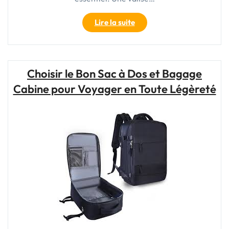
"Trouvez
Lire la suite
Votre
Compagnon
de
Voyage
Choisir le Bon Sac à Dos et Bagage
Idéal
Cabine pour Voyager en Toute Légèreté
:
Valise
de
Voyage
Pas
Cher"