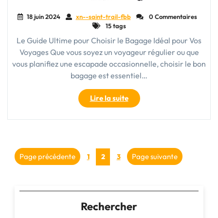
18 juin 2024
xn--saint-trail-fbb
0 Commentaires
15 tags
Le Guide Ultime pour Choisir le Bagage Idéal pour Vos
Voyages Que vous soyez un voyageur régulier ou que
vous planifiez une escapade occasionnelle, choisir le bon
bagage est essentiel…
"Guide
Lire la suite
Pratique
pour
Choisir
le
Pagination
Bagage
Page
Page
Page précédente
Page
Page suivante
1
2
3
Idéal
des
pour
Vos
publications
Voyages"
Rechercher