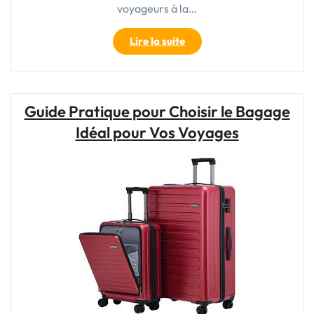
voyageurs à la…
"La
Lire la suite
praticité
de
la
valise
Guide Pratique pour Choisir le Bagage
souple
Idéal pour Vos Voyages
cabine
:
un
allié
indispensable
pour
vos
voyages
!"