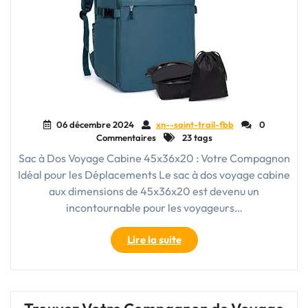
voyages"
06 décembre 2024
xn--saint-trail-fbb
0
Commentaires
23 tags
Sac à Dos Voyage Cabine 45x36x20 : Votre Compagnon
Idéal pour les Déplacements Le sac à dos voyage cabine
aux dimensions de 45x36x20 est devenu un
incontournable pour les voyageurs…
"Sac
Lire la suite
à
Dos
Voyage
Cabine