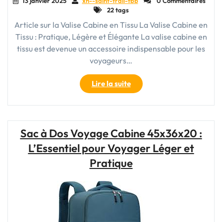
13 janvier 2025
xn--saint-trail-fbb
0 Commentaires
22 tags
Article sur la Valise Cabine en Tissu La Valise Cabine en
Tissu : Pratique, Légère et Élégante La valise cabine en
tissu est devenue un accessoire indispensable pour les
voyageurs…
"Valise
Lire la suite
Cabine
en
Tissu
:
Sac à Dos Voyage Cabine 45x36x20 :
L’alliance
L’Essentiel pour Voyager Léger et
parfaite
de
Pratique
praticité
et
d’élégance
pour
vos