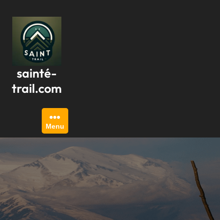
Passer
au
contenu
sainté-
trail.com
Menu