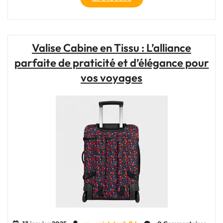
Guide
Ultime
du
Sac
Valise Cabine en Tissu : L’alliance
pour
parfaite de praticité et d’élégance pour
Voyager
:
vos voyages
Trouvez
Votre
Compagnon
de
Voyage
Idéal
!"