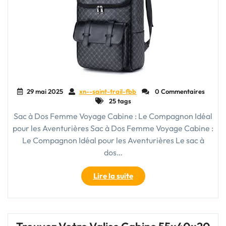
29 mai 2025
xn--saint-trail-fbb
0 Commentaires
25 tags
Sac à Dos Femme Voyage Cabine : Le Compagnon Idéal
pour les Aventurières Sac à Dos Femme Voyage Cabine :
Le Compagnon Idéal pour les Aventurières Le sac à
dos…
"Le
Lire la suite
sac
à
dos
femme