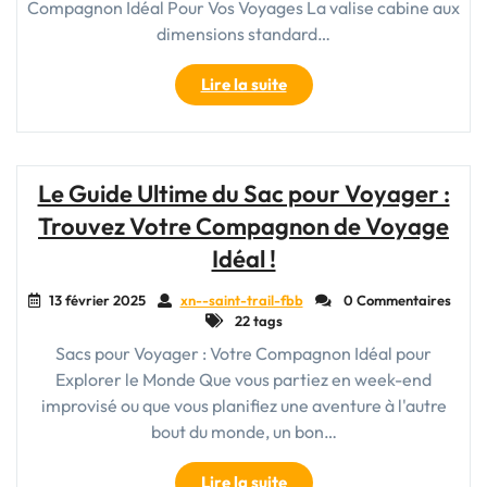
Compagnon Idéal Pour Vos Voyages La valise cabine aux
dimensions standard…
"Trouvez
Lire la suite
Votre
Valise
Cabine
55x40x20
Le Guide Ultime du Sac pour Voyager :
Pas
Trouvez Votre Compagnon de Voyage
Cher
Pour
Idéal !
Voyager
Léger"
13 février 2025
xn--saint-trail-fbb
0 Commentaires
22 tags
Sacs pour Voyager : Votre Compagnon Idéal pour
Explorer le Monde Que vous partiez en week-end
improvisé ou que vous planifiez une aventure à l'autre
bout du monde, un bon…
"Le
Lire la suite