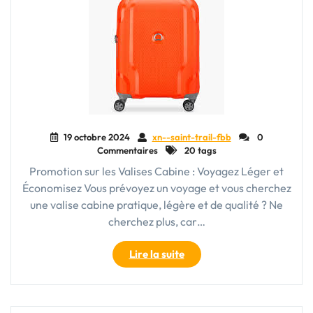
Toute
Légèreté"
19 octobre 2024
xn--saint-trail-fbb
0
Commentaires
20 tags
Promotion sur les Valises Cabine : Voyagez Léger et
Économisez Vous prévoyez un voyage et vous cherchez
une valise cabine pratique, légère et de qualité ? Ne
cherchez plus, car…
"Offre
Lire la suite
spéciale
:
Promo