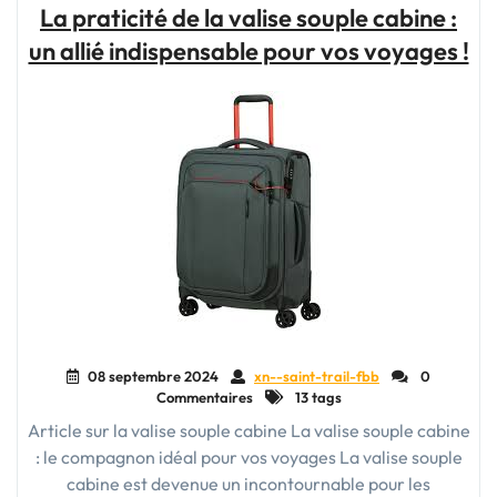
sur
La praticité de la valise souple cabine :
les
un allié indispensable pour vos voyages !
Valises
Cabine
pour
Voyager
Léger"
08 septembre 2024
xn--saint-trail-fbb
0
Commentaires
13 tags
Article sur la valise souple cabine La valise souple cabine
: le compagnon idéal pour vos voyages La valise souple
cabine est devenue un incontournable pour les