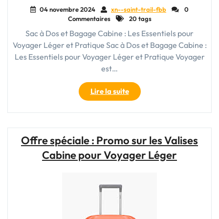
04 novembre 2024
xn--saint-trail-fbb
0
Commentaires
20 tags
Sac à Dos et Bagage Cabine : Les Essentiels pour
Voyager Léger et Pratique Sac à Dos et Bagage Cabine :
Les Essentiels pour Voyager Léger et Pratique Voyager
est…
"Choisir
Lire la suite
le
Bon
Sac
à
Offre spéciale : Promo sur les Valises
Dos
Cabine pour Voyager Léger
et
Bagage
Cabine
pour
Voyager
en