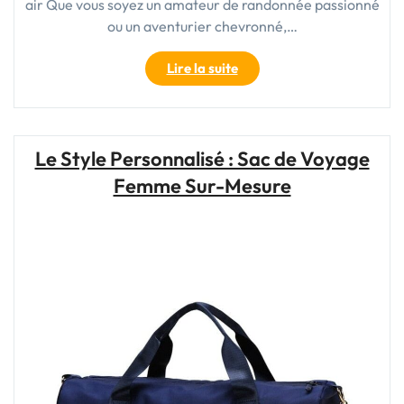
air Que vous soyez un amateur de randonnée passionné
ou un aventurier chevronné,…
"Choisir
Lire la suite
le
Sac
de
Randonnée
Le Style Personnalisé : Sac de Voyage
Parfait
Femme Sur-Mesure
pour
Vos
Aventures
en
Plein
Air"