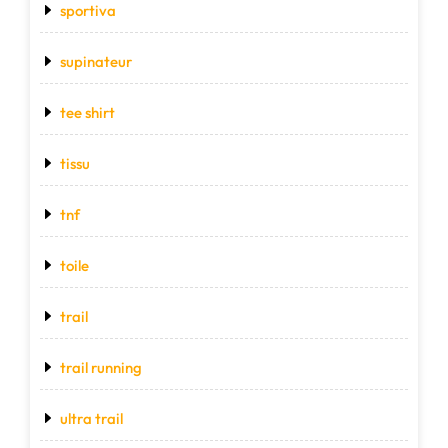
sportiva
supinateur
tee shirt
tissu
tnf
toile
trail
trail running
ultra trail