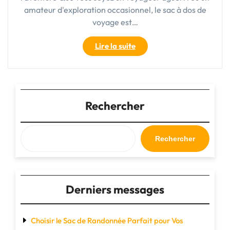
amateur d'exploration occasionnel, le sac à dos de
voyage est…
"Le
Lire la suite
sac
à
dos
de
voyage
Rechercher
:
l’indispensable
compagnon
Rechercher
pour
vos
aventures"
Derniers messages
Choisir le Sac de Randonnée Parfait pour Vos