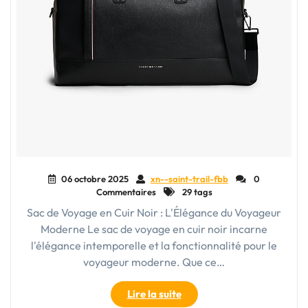
06 octobre 2025
xn--saint-trail-fbb
0
Commentaires
29 tags
Sac de Voyage en Cuir Noir : L'Élégance du Voyageur
Moderne Le sac de voyage en cuir noir incarne
l'élégance intemporelle et la fonctionnalité pour le
voyageur moderne. Que ce…
"Élégance
Lire la suite