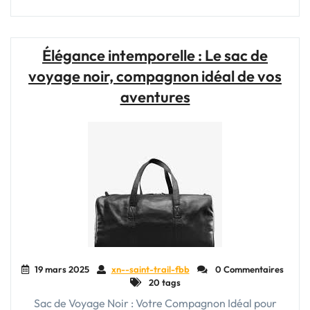
intemporelle
:
Le
sac
Élégance intemporelle : Le sac de
de
voyage noir, compagnon idéal de vos
voyage
en
aventures
cuir
noir,
compagnon
idéal
du
voyageur
moderne"
19 mars 2025
xn--saint-trail-fbb
0 Commentaires
20 tags
Sac de Voyage Noir : Votre Compagnon Idéal pour