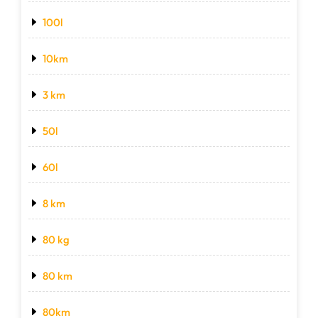
100l
10km
3 km
50l
60l
8 km
80 kg
80 km
80km