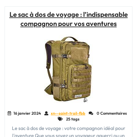
à
dos
Le sac à dos de voyage : l’indispensable
de
compagnon pour vos aventures
randonnée
idéal
pour
vos
aventures
en
plein
air"
16 janvier 2024
xn--saint-trail-fbb
0 Commentaires
25 tags
Le sac à dos de voyage : votre compagnon idéal pour
l'aventure Que vous soyez un voyageur aguerri ou un