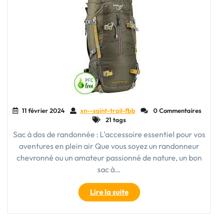
Moderne"
11 février 2024
xn--saint-trail-fbb
0 Commentaires
21 tags
Sac à dos de randonnée : L'accessoire essentiel pour vos
aventures en plein air Que vous soyez un randonneur
chevronné ou un amateur passionné de nature, un bon
sac à…
"Découvrez
Lire la suite
le
sac