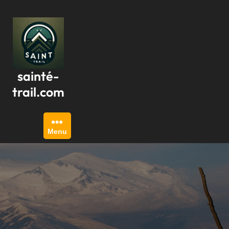
Passer
au
contenu
sainté-
trail.com
Menu