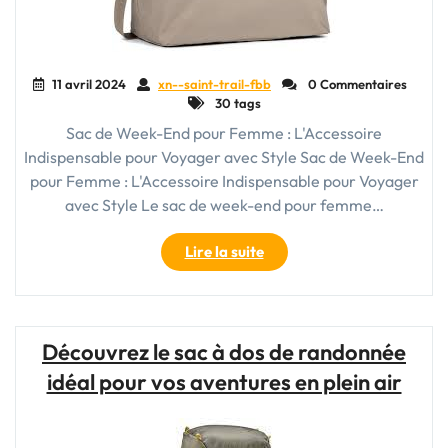
11 avril 2024
xn--saint-trail-fbb
0 Commentaires
30 tags
Sac de Week-End pour Femme : L'Accessoire
Indispensable pour Voyager avec Style Sac de Week-End
pour Femme : L'Accessoire Indispensable pour Voyager
avec Style Le sac de week-end pour femme…
"Le
Lire la suite
Sac
de
Week-
End
Découvrez le sac à dos de randonnée
Indispensable
idéal pour vos aventures en plein air
pour
la
Femme