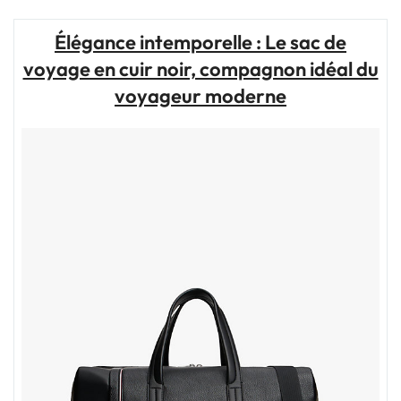
:
Sac
Élégance intemporelle : Le sac de
de
voyage en cuir noir, compagnon idéal du
Voyage
Femme
voyageur moderne
Sur-
Mesure"