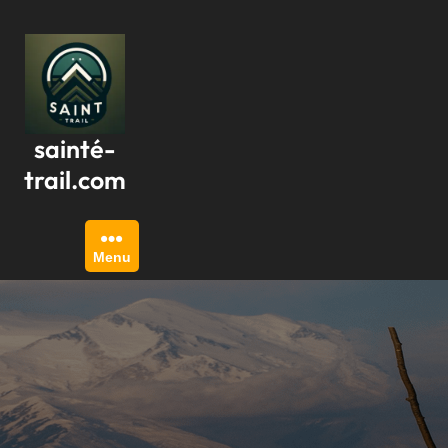
Passer
au
contenu
sainté-
trail.com
Menu