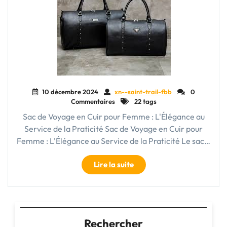
10 décembre 2024
xn--saint-trail-fbb
0
Commentaires
22 tags
Sac de Voyage en Cuir pour Femme : L'Élégance au
Service de la Praticité Sac de Voyage en Cuir pour
Femme : L'Élégance au Service de la Praticité Le sac…
"Élégance
Lire la suite
et
Praticité
:
Le
Sac
Rechercher