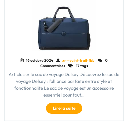
16 octobre 2024
xn--saint-trail-fbb
0
Commentaires
17 tags
Article sur le sac de voyage Delsey Découvrez le sac de
voyage Delsey : l'alliance parfaite entre style et
fonctionnalité Le sac de voyage est un accessoire
essentiel pour tout…
"Découvrez
Lire la suite
l’excellence
du
sac