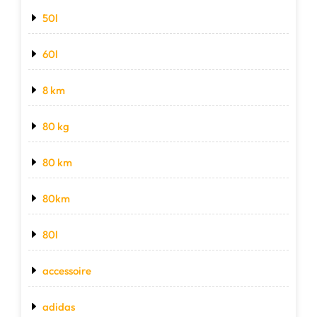
50l
60l
8 km
80 kg
80 km
80km
80l
accessoire
adidas