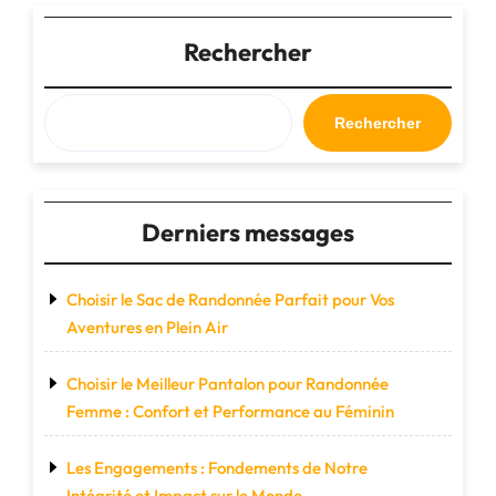
de
voyage
Rechercher
Delsey
:
l’alliance
Rechercher
parfaite
de
style
et
Derniers messages
de
fonctionnalité"
Choisir le Sac de Randonnée Parfait pour Vos
Aventures en Plein Air
Choisir le Meilleur Pantalon pour Randonnée
Femme : Confort et Performance au Féminin
Les Engagements : Fondements de Notre
Intégrité et Impact sur le Monde