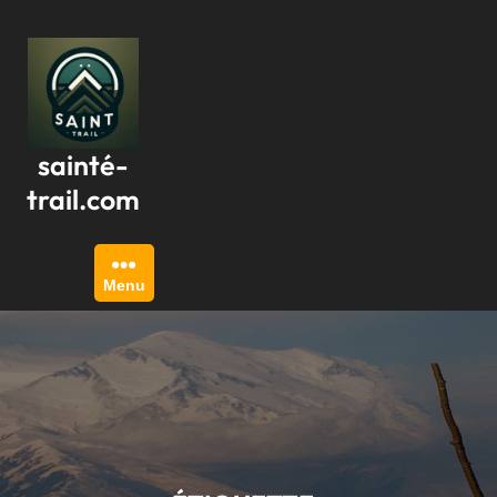
Passer
au
contenu
sainté-
trail.com
Menu