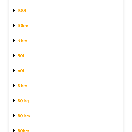
100l
10km
3 km
50l
60l
8 km
80 kg
80 km
80km