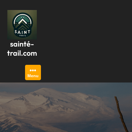
Passer
au
contenu
sainté-
trail.com
Menu