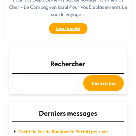
Cher - Le Compagnon Idéal Pour Vos Déplacements Le
sac de voyage…
"Trouvez
Lire la suite
Votre
Compagnon
de
Voyage
Idéal
Rechercher
:
Sac
de
Rechercher
Voyage
Homme
Pas
Cher"
Derniers messages
Choisir le Sac de Randonnée Parfait pour Vos