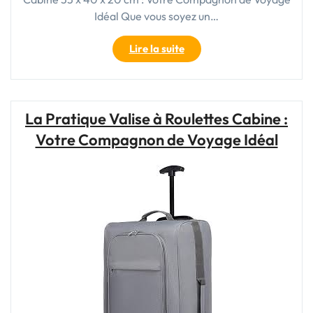
Idéal Que vous soyez un…
"Guide
Lire la suite
Pratique
de
la
Valise
La Pratique Valise à Roulettes Cabine :
Cabine
Votre Compagnon de Voyage Idéal
aux
Dimensions
Standard
de
55
x
40
x
20
cm"