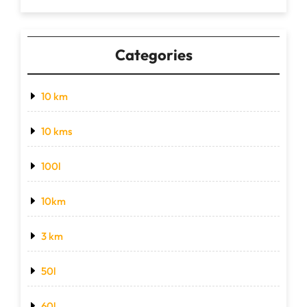
Categories
10 km
10 kms
100l
10km
3 km
50l
60l