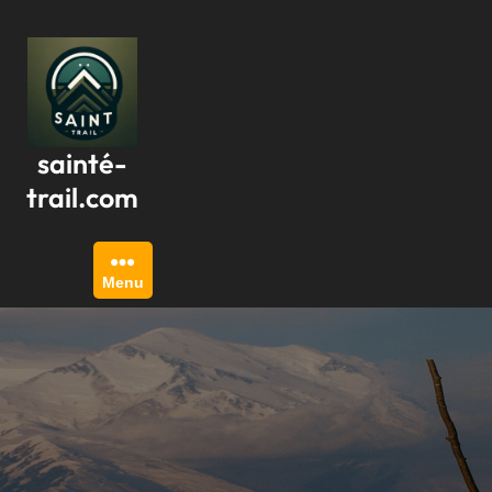
Passer
au
contenu
sainté-
trail.com
Menu