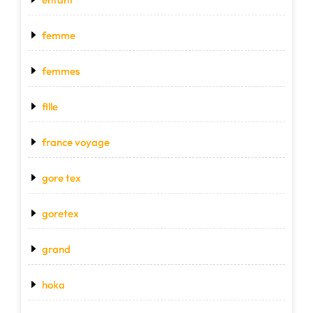
femme
femmes
fille
france voyage
gore tex
goretex
grand
hoka