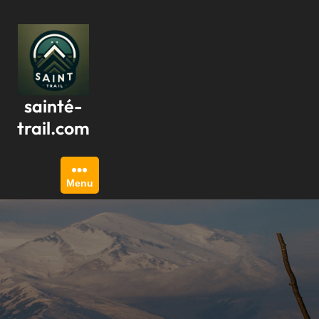
Passer
au
contenu
sainté-
trail.com
Menu