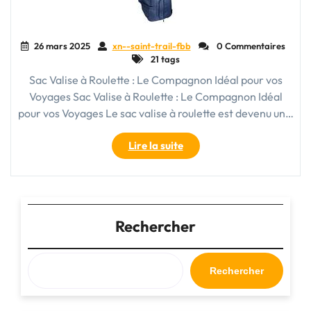
26 mars 2025
xn--saint-trail-fbb
0 Commentaires
21 tags
Sac Valise à Roulette : Le Compagnon Idéal pour vos
Voyages Sac Valise à Roulette : Le Compagnon Idéal
pour vos Voyages Le sac valise à roulette est devenu un…
"Le
Lire la suite
Sac
Valise
à
Roulette
:
Rechercher
Votre
Compagnon
de
Rechercher
Voyage
Idéal"