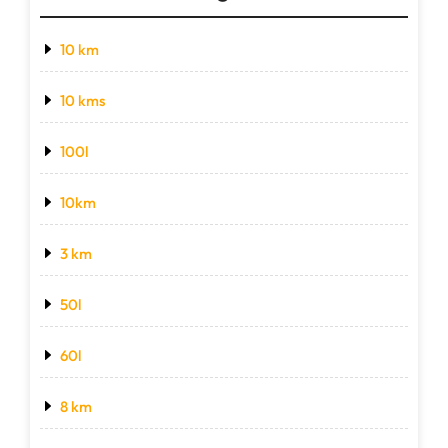
10 km
10 kms
100l
10km
3 km
50l
60l
8 km