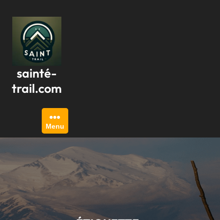
Passer
au
contenu
sainté-
trail.com
Menu