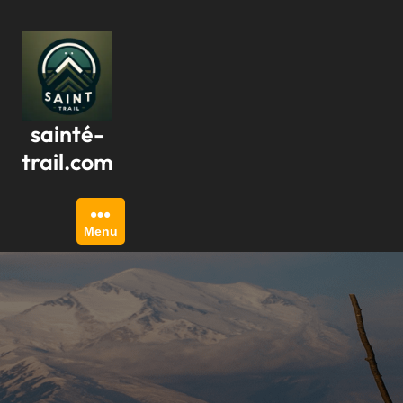
Passer
au
contenu
sainté-
trail.com
Menu