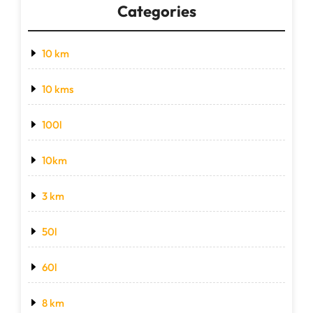
Categories
10 km
10 kms
100l
10km
3 km
50l
60l
8 km