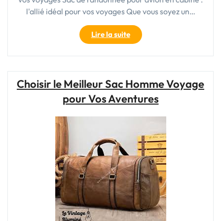
l'allié idéal pour vos voyages Que vous soyez un…
"Sac
Lire la suite
de
randonnée
pour
avion
Choisir le Meilleur Sac Homme Voyage
en
pour Vos Aventures
cabine
:
l’allié
idéal
pour
voyager
léger"