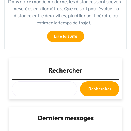
Dans notre monde moderne, les distances sont souvent
mesurées en kilomètres. Que ce soit pour évaluer la
distance entre deux villes, planifier un itinéraire ou
estimer le temps de trajet,…
"Mesurer
Lire la suite
les
distances
autrement
:
Pas
Rechercher
en
km,
une
Rechercher
approche
alternative"
Derniers messages