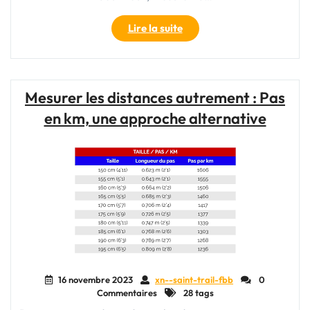
"Le
Lire la suite
kilomètre
et
le
mètre
Mesurer les distances autrement : Pas
:
en km, une approche alternative
des
unités
de
mesure
essentielles
pour
évaluer
les
distances"
16 novembre 2023
xn--saint-trail-fbb
0
Commentaires
28 tags