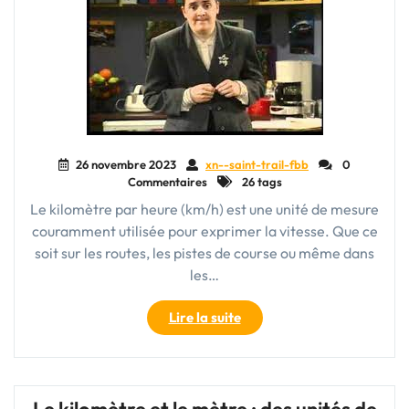
26 novembre 2023
xn--saint-trail-fbb
0
Commentaires
26 tags
Le kilomètre par heure (km/h) est une unité de mesure
couramment utilisée pour exprimer la vitesse. Que ce
soit sur les routes, les pistes de course ou même dans
les…
"La
Lire la suite
Vitesse
en
Kilomètre
par