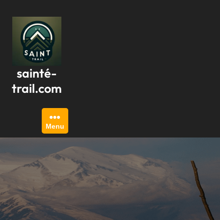
Passer
au
contenu
sainté-
trail.com
Menu