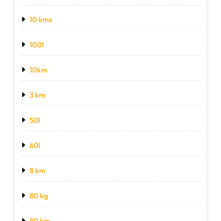
10 kms
100l
10km
3 km
50l
60l
8 km
80 kg
80 km