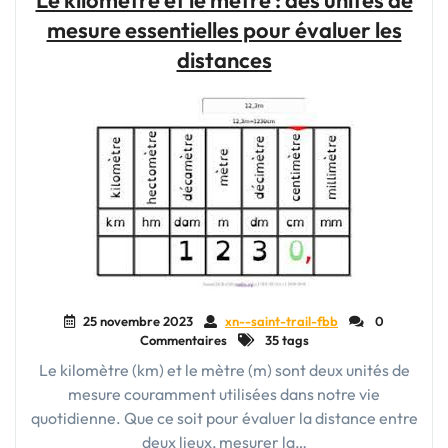
Le kilomètre et le mètre : des unités de
Heure
mesure essentielles pour évaluer les
:
Un
distances
Indicateur
Essentiel
pour
Mesurer
les
Déplacements"
25 novembre 2023
xn--saint-trail-fbb
0
Commentaires
35 tags
Le kilomètre (km) et le mètre (m) sont deux unités de
mesure couramment utilisées dans notre vie
quotidienne. Que ce soit pour évaluer la distance entre
deux lieux, mesurer la…