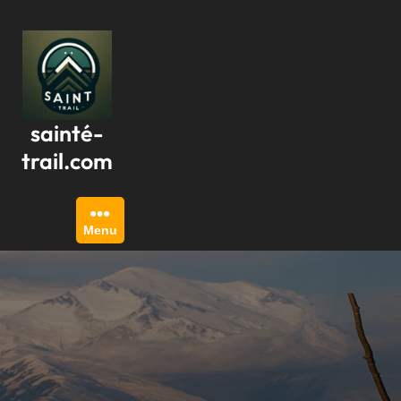
Passer
au
contenu
sainté-
trail.com
Menu