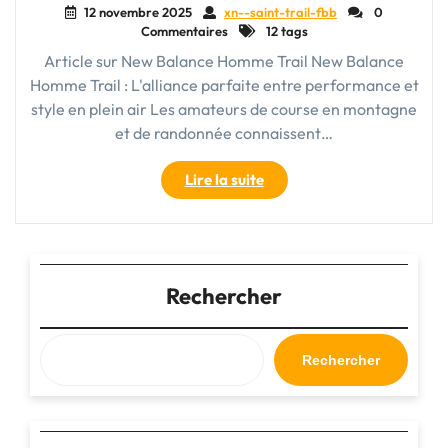
12 novembre 2025
xn--saint-trail-fbb
0
Commentaires
12 tags
Article sur New Balance Homme Trail New Balance
Homme Trail : L'alliance parfaite entre performance et
style en plein air Les amateurs de course en montagne
et de randonnée connaissent…
"Chaussures
Lire la suite
New
Balance
Homme
Trail
:
Rechercher
Alliez
performance
et
Rechercher
style
sur
les
sentiers"