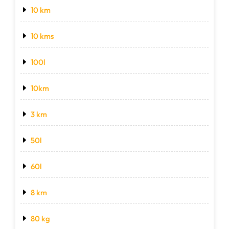
10 km
10 kms
100l
10km
3 km
50l
60l
8 km
80 kg