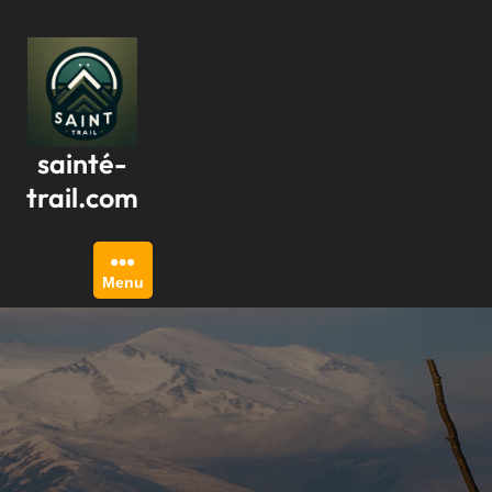
Passer
au
contenu
sainté-
trail.com
Menu