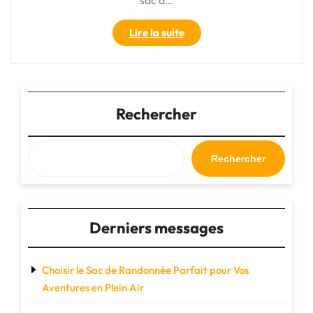
sac à…
"Découvrez
Lire la suite
le
sac
à
dos
de
Rechercher
randonnée
idéal
pour
Rechercher
vos
aventures
en
plein
Derniers messages
air"
Choisir le Sac de Randonnée Parfait pour Vos
Aventures en Plein Air