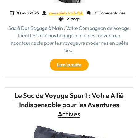
30 mai 2025
xn--saint-trail-fbb
0 Commentaires
21 tags
Sac à Dos Bagage à Main : Votre Compagnon de Voyage
Idéal Le sac à dos bagage à main est devenu un
incontournable pour les voyageurs modernes en quête
de…
"Le
Lire la suite
Sac
à
Dos
Bagage
Le Sac de Voyage Sport : Votre Allié
à
Indispensable pour les Aventures
Main
:
Actives
Votre
Compagnon
de