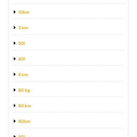
10km
3 km
50l
60l
8 km
80 kg
80 km
80km
80l