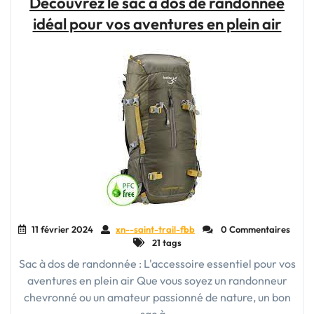
Découvrez le sac à dos de randonnée
:
idéal pour vos aventures en plein air
Votre
Allié
Indispensable
pour
les
Aventures
Actives"
11 février 2024
xn--saint-trail-fbb
0 Commentaires
21 tags
Sac à dos de randonnée : L'accessoire essentiel pour vos
aventures en plein air Que vous soyez un randonneur
chevronné ou un amateur passionné de nature, un bon