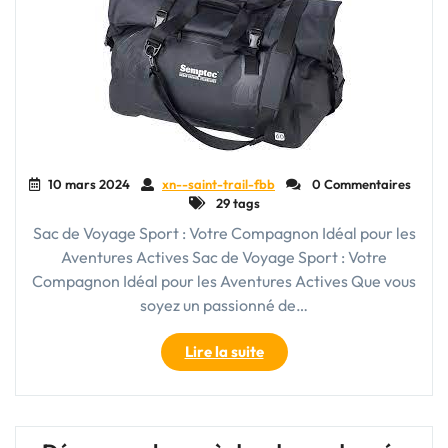
Voyage
Pratique
et
Polyvalent"
10 mars 2024
xn--saint-trail-fbb
0 Commentaires
29 tags
Sac de Voyage Sport : Votre Compagnon Idéal pour les
Aventures Actives Sac de Voyage Sport : Votre
Compagnon Idéal pour les Aventures Actives Que vous
soyez un passionné de…
"Le
Lire la suite
Sac
de
Voyage
Sport