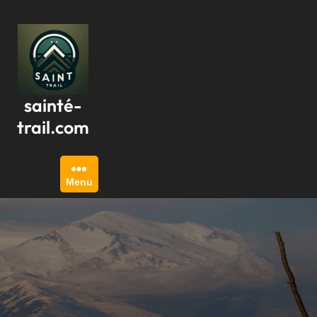
Passer
au
contenu
sainté-
trail.com
Menu