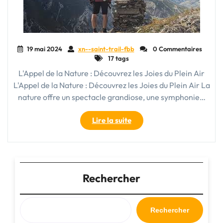
19 mai 2024
xn--saint-trail-fbb
0 Commentaires
17 tags
L'Appel de la Nature : Découvrez les Joies du Plein Air
L'Appel de la Nature : Découvrez les Joies du Plein Air La
nature offre un spectacle grandiose, une symphonie…
"Exploration
Lire la suite
en
Plein
Air
:
Vivez
Rechercher
l’Aventure
au
Grand
Rechercher
Air"