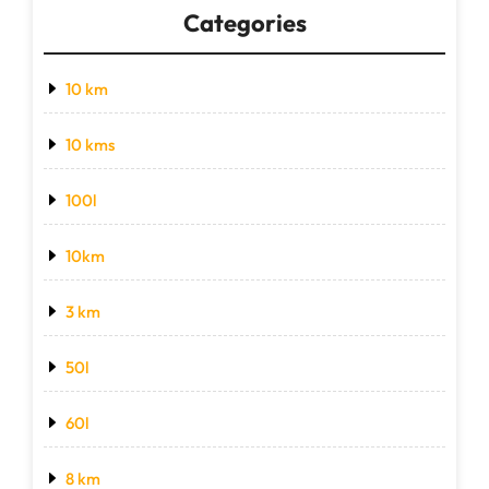
Categories
10 km
10 kms
100l
10km
3 km
50l
60l
8 km