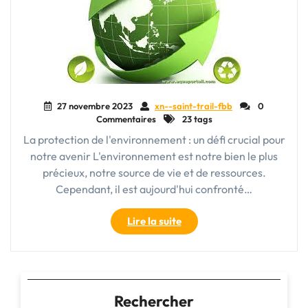
27 novembre 2023
xn--saint-trail-fbb
0
Commentaires
23 tags
La protection de l'environnement : un défi crucial pour
notre avenir L'environnement est notre bien le plus
précieux, notre source de vie et de ressources.
Cependant, il est aujourd'hui confronté…
"Préservation
Lire la suite
de
l’environnement
:
un
engagement
Rechercher