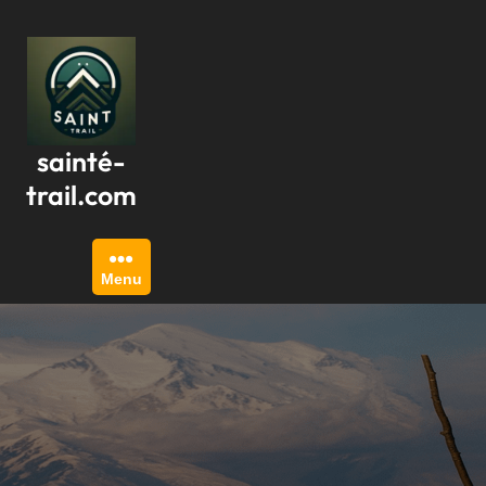
Passer
au
contenu
sainté-
trail.com
Menu