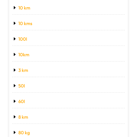
10 km
10 kms
100l
10km
3 km
50l
60l
8 km
80 kg