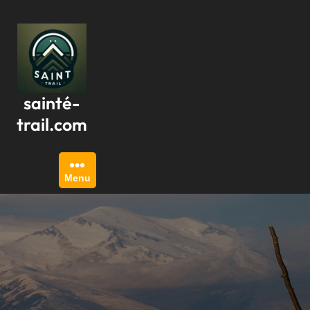
Passer
au
contenu
sainté-
trail.com
Menu