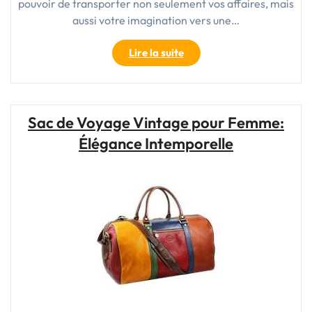
pouvoir de transporter non seulement vos affaires, mais
aussi votre imagination vers une…
"Découvrez
Lire la suite
l’Élégance
Intemporelle
de
la
Sac de Voyage Vintage pour Femme:
Valise
Élégance Intemporelle
de
Voyage
Vintage"