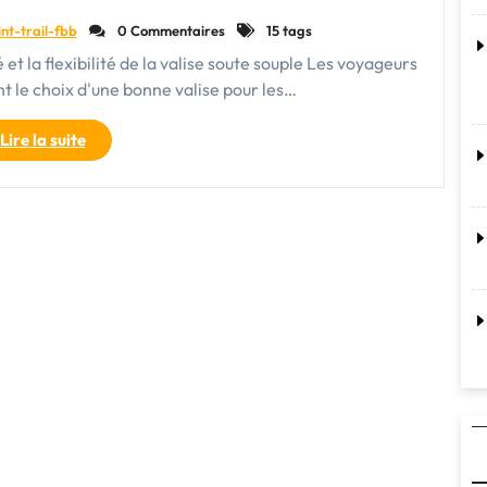
nt-trail-fbb
0 Commentaires
15 tags
é et la flexibilité de la valise soute souple Les voyageurs
nt le choix d'une bonne valise pour les…
"Choisir
Lire la suite
la
praticité
de
la
valise
soute
souple
pour
vos
voyages
en
avion"