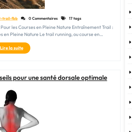
Déplacements"
t-trail-fbb
0 Commentaires
17 tags
our les Courses en Pleine Nature Entraînement Trail :
en Pleine Nature Le trail running, ou course en…
"Entraînement
Lire la suite
Trail
:
Préparez-
vous
seils pour une santé dorsale optimale
pour
l’aventure
en
pleine
nature"