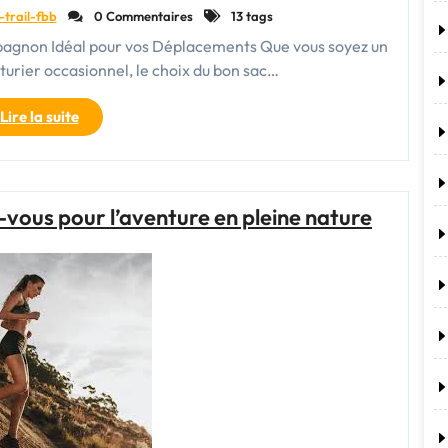
-trail-fbb
0 Commentaires
13 tags
mpagnon Idéal pour vos Déplacements Que vous soyez un
urier occasionnel, le choix du bon sac…
"Le
Lire la suite
Sac
de
Voyage
à
-vous pour l’aventure en pleine nature
Dos
et
à
Roulette
:
Votre
Compagnon
Idéal
pour
Tous
vos