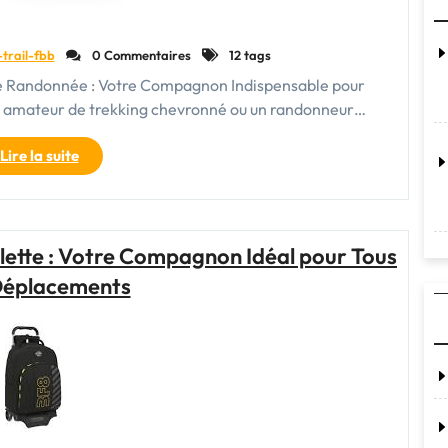
-trail-fbb
0 Commentaires
12 tags
 de Randonnée : Votre Compagnon Indispensable pour
un amateur de trekking chevronné ou un randonneur…
"Choisir
Lire la suite
le
Meilleur
Sac
de
lette : Votre Compagnon Idéal pour Tous
Randonnée
Déplacements
pour
Vos
Aventures
en
Plein
Air"