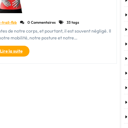
-trail-fbb
0 Commentaires
33 tags
tes de notre corps, et pourtant, il est souvent négligé. Il
 notre mobilité, notre posture et notre…
"Prendre
Lire la suite
soin
de
son
dos
:
conseils
pour
une
santé
dorsale
optimale"