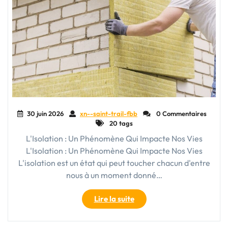
30 juin 2026
xn--saint-trail-fbb
0 Commentaires
20 tags
L'Isolation : Un Phénomène Qui Impacte Nos Vies
L'Isolation : Un Phénomène Qui Impacte Nos Vies
L'isolation est un état qui peut toucher chacun d'entre
nous à un moment donné…
"Lutter
Lire la suite
contre
l’isolement