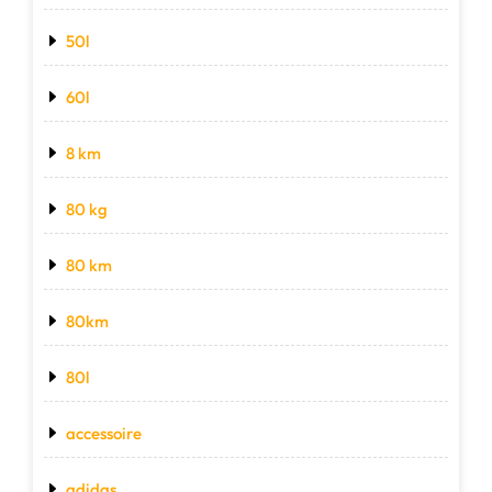
50l
60l
8 km
80 kg
80 km
80km
80l
accessoire
adidas