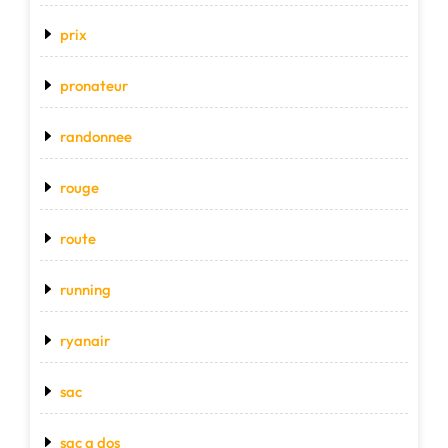
prix
pronateur
randonnee
rouge
route
running
ryanair
sac
sac a dos