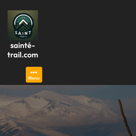
Passer
au
contenu
sainté-
trail.com
Menu