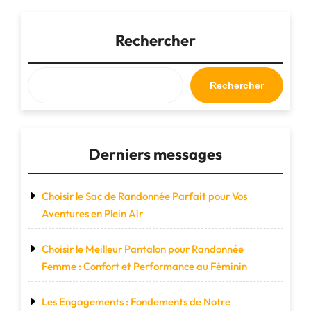
:
Cultiver
des
Rechercher
liens
sociaux
pour
Rechercher
un
bien-
être
partagé"
Derniers messages
Choisir le Sac de Randonnée Parfait pour Vos
Aventures en Plein Air
Choisir le Meilleur Pantalon pour Randonnée
Femme : Confort et Performance au Féminin
Les Engagements : Fondements de Notre