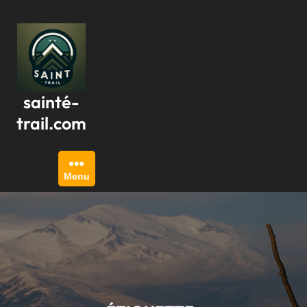
Passer
au
contenu
sainté-
trail.com
Menu