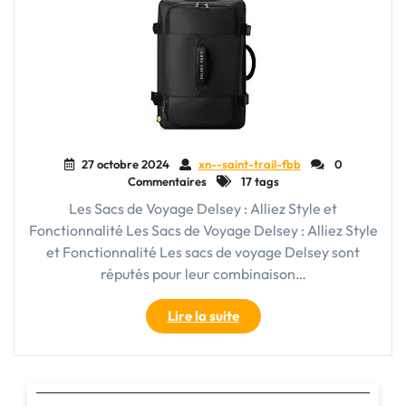
27 octobre 2024
xn--saint-trail-fbb
0
Commentaires
17 tags
Les Sacs de Voyage Delsey : Alliez Style et
Fonctionnalité Les Sacs de Voyage Delsey : Alliez Style
et Fonctionnalité Les sacs de voyage Delsey sont
réputés pour leur combinaison…
"Style
Lire la suite
et
Fonctionnalité
:
Découvrez