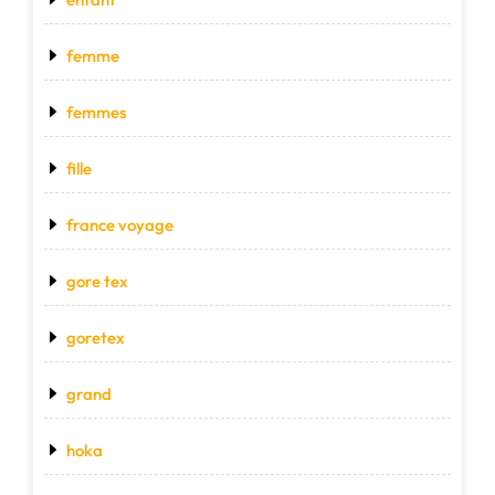
femme
femmes
fille
france voyage
gore tex
goretex
grand
hoka