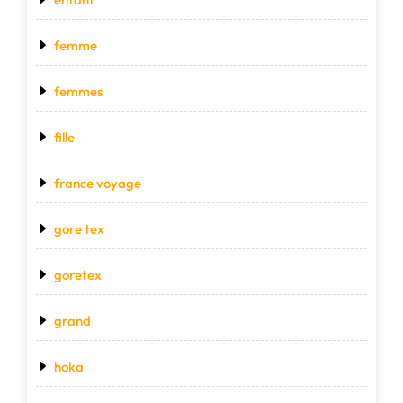
femme
femmes
fille
france voyage
gore tex
goretex
grand
hoka