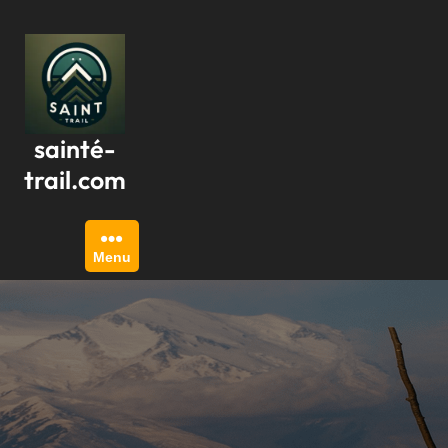
Passer
au
contenu
sainté-
trail.com
Menu