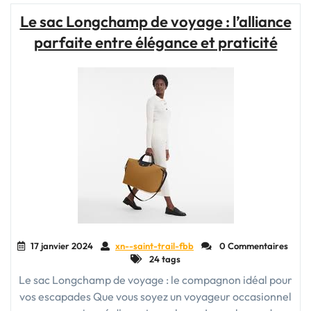
luxe
Le sac Longchamp de voyage : l’alliance
pour
parfaite entre élégance et praticité
femme
:
l’alliance
parfaite
entre
élégance
et
fonctionnalité"
17 janvier 2024
xn--saint-trail-fbb
0 Commentaires
24 tags
Le sac Longchamp de voyage : le compagnon idéal pour
vos escapades Que vous soyez un voyageur occasionnel