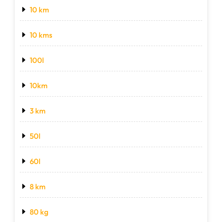
10 km
10 kms
100l
10km
3 km
50l
60l
8 km
80 kg