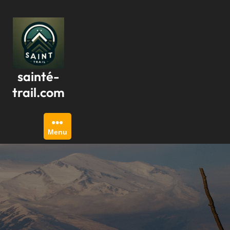
Passer
au
contenu
sainté-
trail.com
Menu