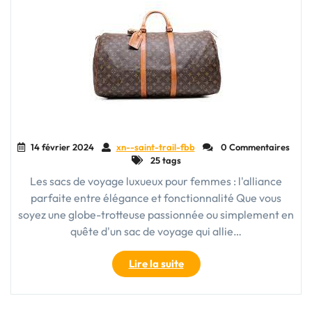
14 février 2024
xn--saint-trail-fbb
0 Commentaires
25 tags
Les sacs de voyage luxueux pour femmes : l'alliance
parfaite entre élégance et fonctionnalité Que vous
soyez une globe-trotteuse passionnée ou simplement en
quête d'un sac de voyage qui allie…
"Le
Lire la suite
sac
de
voyage