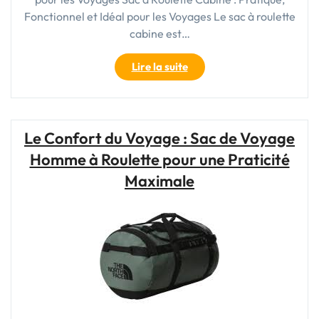
Fonctionnel et Idéal pour les Voyages Le sac à roulette
cabine est…
"Le
Lire la suite
Sac
à
Roulette
Cabine
Le Confort du Voyage : Sac de Voyage
:
Homme à Roulette pour une Praticité
Votre
Compagnon
Maximale
de
Voyage
Idéal"