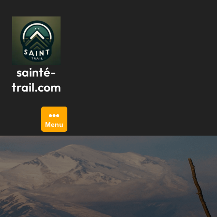
Passer
au
contenu
sainté-
trail.com
Menu