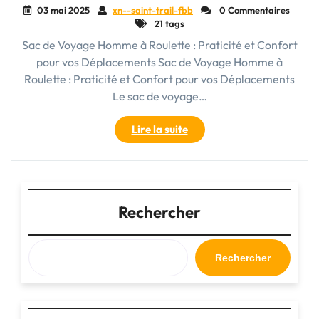
03 mai 2025
xn--saint-trail-fbb
0 Commentaires
21 tags
Sac de Voyage Homme à Roulette : Praticité et Confort
pour vos Déplacements Sac de Voyage Homme à
Roulette : Praticité et Confort pour vos Déplacements
Le sac de voyage…
"Le
Lire la suite
Confort
du
Voyage
:
Sac
Rechercher
de
Voyage
Homme
Rechercher
à
Roulette
pour
une