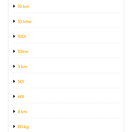
10 km
10 kms
100l
10km
3 km
50l
60l
8 km
80 kg