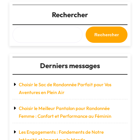
de
voyage
Rechercher
Delsey
:
l’alliance
Rechercher
parfaite
de
style
et
Derniers messages
de
fonctionnalité"
Choisir le Sac de Randonnée Parfait pour Vos
Aventures en Plein Air
Choisir le Meilleur Pantalon pour Randonnée
Femme : Confort et Performance au Féminin
Les Engagements : Fondements de Notre
Intégrité et Impact sur le Monde