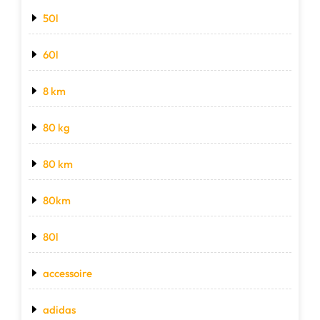
50l
60l
8 km
80 kg
80 km
80km
80l
accessoire
adidas