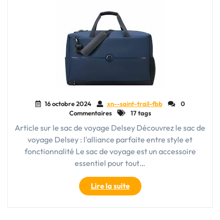
16 octobre 2024
xn--saint-trail-fbb
0
Commentaires
17 tags
Article sur le sac de voyage Delsey Découvrez le sac de
voyage Delsey : l'alliance parfaite entre style et
fonctionnalité Le sac de voyage est un accessoire
essentiel pour tout…
"Découvrez
Lire la suite
l’excellence
du
sac