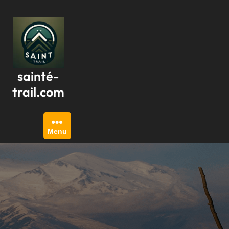
Passer
au
contenu
sainté-
trail.com
Menu