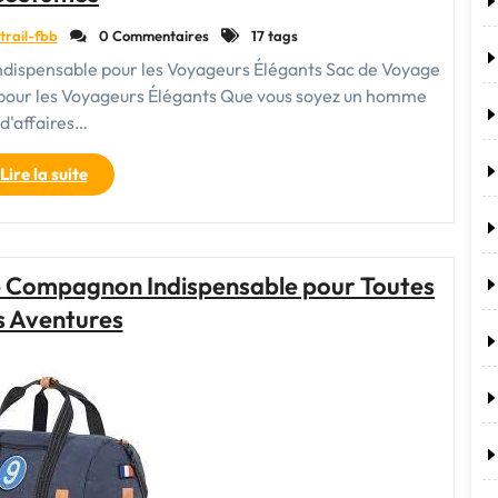
l’Homme
trail-fbb
0 Commentaires
17 tags
Moderne"
ndispensable pour les Voyageurs Élégants Sac de Voyage
 pour les Voyageurs Élégants Que vous soyez un homme
d'affaires…
"Élégance
Lire la suite
en
Déplacement
:
Le
e Compagnon Indispensable pour Toutes
Sac
s Aventures
de
Voyage
Indispensable
pour
Vos
Costumes"