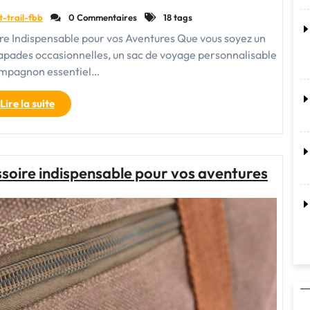
t-trail-fbb
0 Commentaires
18 tags
re Indispensable pour vos Aventures Que vous soyez un
apades occasionnelles, un sac de voyage personnalisable
ompagnon essentiel…
"Le
Lire la suite
Sac
de
Voyage
Personnalisable
essoire indispensable pour vos aventures
:
Votre
Compagnon
Unique
pour
Explorer
le
Monde"