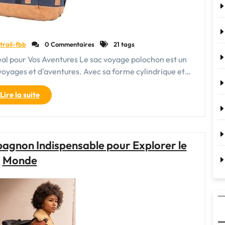
trail-fbb
0 Commentaires
21 tags
l pour Vos Aventures Le sac voyage polochon est un
voyages et d'aventures. Avec sa forme cylindrique et…
"Le
Lire la suite
Sac
Voyage
Polochon
:
agnon Indispensable pour Explorer le
Votre
Monde
Compagnon
Indispensable
pour
Toutes
Vos
Aventures"