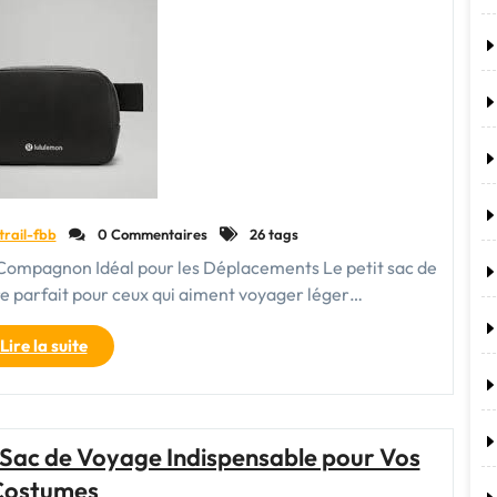
aventures"
trail-fbb
0 Commentaires
26 tags
Compagnon Idéal pour les Déplacements Le petit sac de
e parfait pour ceux qui aiment voyager léger…
"Le
Lire la suite
Petit
Sac
de
Voyage
 Sac de Voyage Indispensable pour Vos
Indispensable
Costumes
pour