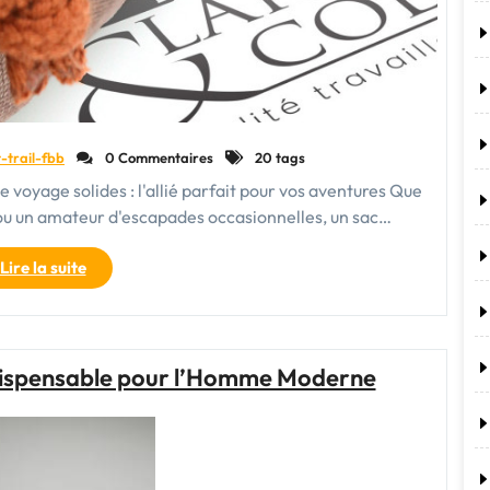
-trail-fbb
0 Commentaires
20 tags
e voyage solides : l'allié parfait pour vos aventures Que
ou un amateur d'escapades occasionnelles, un sac…
"Le
Lire la suite
sac
de
voyage
solide
ndispensable pour l’Homme Moderne
:
l’accessoire
indispensable
pour
vos