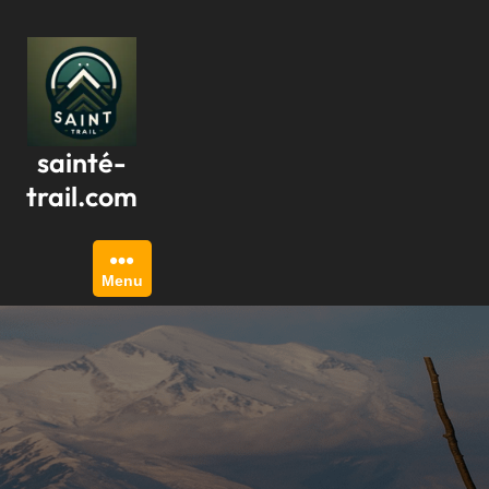
Passer
au
contenu
sainté-
trail.com
Menu