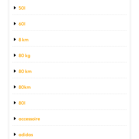
50l
60l
8 km
80 kg
80 km
80km
80l
accessoire
adidas