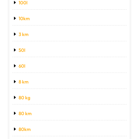
100l
10km
3 km
50l
60l
8 km
80 kg
80 km
80km