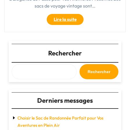
sacs de voyage vintage sont…
"Élégance
Lire la suite
intemporelle
:
Le
Sac
de
Rechercher
Voyage
Vintage,
Compagnon
Rechercher
de
vos
Aventures"
Derniers messages
Choisir le Sac de Randonnée Parfait pour Vos
Aventures en Plein Air