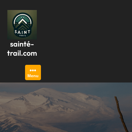
Passer
au
contenu
sainté-
trail.com
Menu