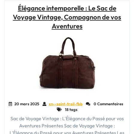
Le
Élégance intemporelle : Le Sac de
Sac
Voyage Vintage, Compagnon de vos
de
Voyage
Aventures
en
Cuir
Marron,
Compagnon
Indispensable"
20 mars 2025
xn--saint-trail-fbb
0 Commentaires
18 tags
Sac de Voyage Vintage : L'Élégance du Passé pour vos
Aventures Présentes Sac de Voyage Vintage :
L'Élégance du Passé pour vos Aventures Présentes Les