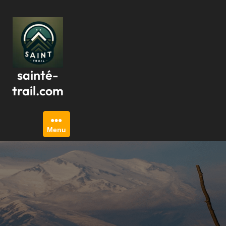
Passer
au
contenu
sainté-
trail.com
Menu