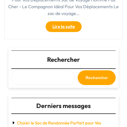
Cher - Le Compagnon Idéal Pour Vos Déplacements Le
sac de voyage…
"Trouvez
Lire la suite
Votre
Compagnon
de
Voyage
Idéal
Rechercher
:
Sac
de
Rechercher
Voyage
Homme
Pas
Cher"
Derniers messages
Choisir le Sac de Randonnée Parfait pour Vos