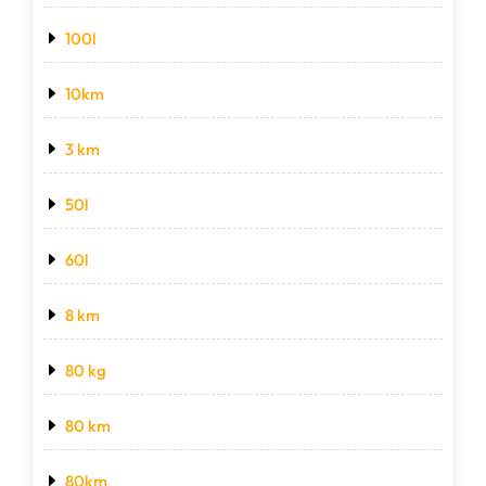
100l
10km
3 km
50l
60l
8 km
80 kg
80 km
80km