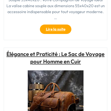
La valise cabine souple aux dimensions 55x40x20 est un
accessoire indispensable pour tout voyageur moderne.
…
"Guide
Lire la suite
Pratique
:
Tout
Savoir
Élégance et Praticité : Le Sac de Voyage
sur
pour Homme en Cuir
la
Valise
Cabine
Souple
55x40x20"