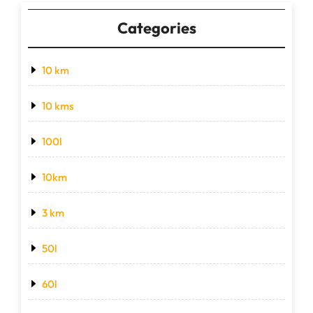
Categories
10 km
10 kms
100l
10km
3 km
50l
60l