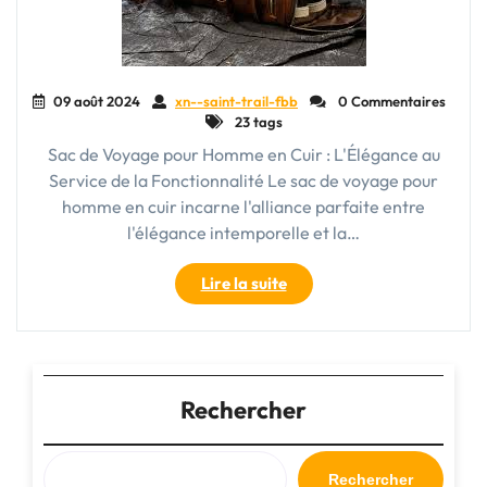
09 août 2024
xn--saint-trail-fbb
0 Commentaires
23 tags
Sac de Voyage pour Homme en Cuir : L'Élégance au
Service de la Fonctionnalité Le sac de voyage pour
homme en cuir incarne l'alliance parfaite entre
l'élégance intemporelle et la…
"Élégance
Lire la suite
et
Praticité
:
Le
Sac
Rechercher
de
Voyage
pour
Rechercher