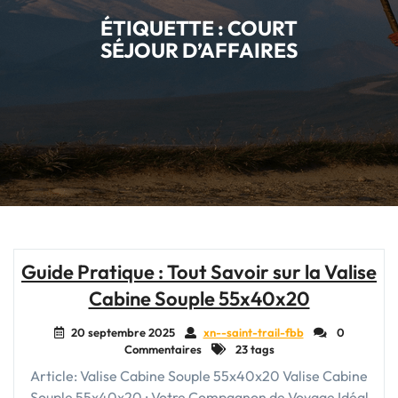
ÉTIQUETTE :
COURT
SÉJOUR D’AFFAIRES
Guide Pratique : Tout Savoir sur la Valise
Cabine Souple 55x40x20
20 septembre 2025
xn--saint-trail-fbb
0
Commentaires
23 tags
Article: Valise Cabine Souple 55x40x20 Valise Cabine
Souple 55x40x20 : Votre Compagnon de Voyage Idéal