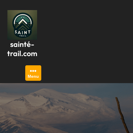
Passer
au
contenu
sainté-
trail.com
Menu