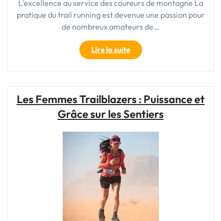
L'excellence au service des coureurs de montagne La
pratique du trail running est devenue une passion pour
de nombreux amateurs de…
"Découvrez
Lire la suite
l’excellence
du
trail
avec
Les Femmes Trailblazers : Puissance et
La
Grâce sur les Sentiers
Sportiva"