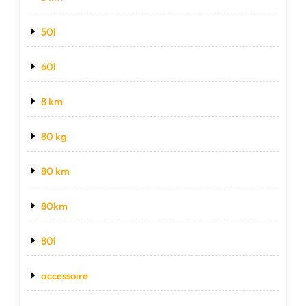
50l
60l
8 km
80 kg
80 km
80km
80l
accessoire