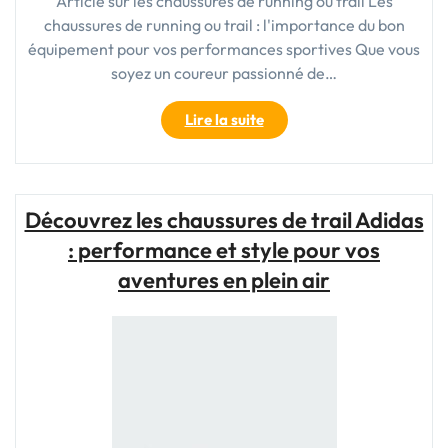
Article sur les chaussures de running ou trail Les
chaussures de running ou trail : l'importance du bon
équipement pour vos performances sportives Que vous
soyez un coureur passionné de…
"Choisir
Lire la suite
les
Meilleures
Chaussures
de
Découvrez les chaussures de trail Adidas
Running
: performance et style pour vos
ou
Trail
aventures en plein air
pour
Vos
Performances
Sportives"