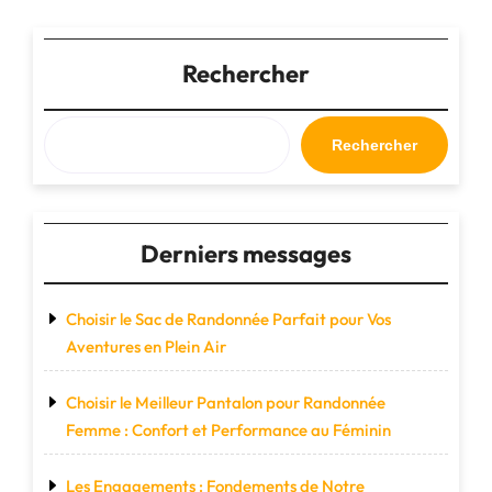
et
publications
style
Rechercher
pour
vos
aventures
en
Rechercher
plein
air"
Derniers messages
Choisir le Sac de Randonnée Parfait pour Vos
Aventures en Plein Air
Choisir le Meilleur Pantalon pour Randonnée
Femme : Confort et Performance au Féminin
Les Engagements : Fondements de Notre