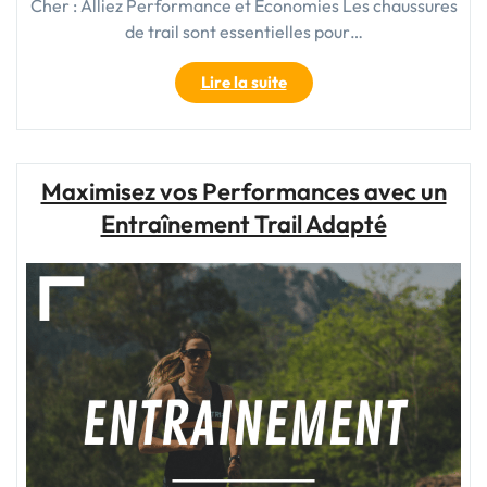
Cher : Alliez Performance et Économies Les chaussures
de trail sont essentielles pour…
"Trouvez
Lire la suite
vos
Chaussures
de
Trail
Maximisez vos Performances avec un
Salomon
Entraînement Trail Adapté
pour
Homme
à
Prix
Abordable"