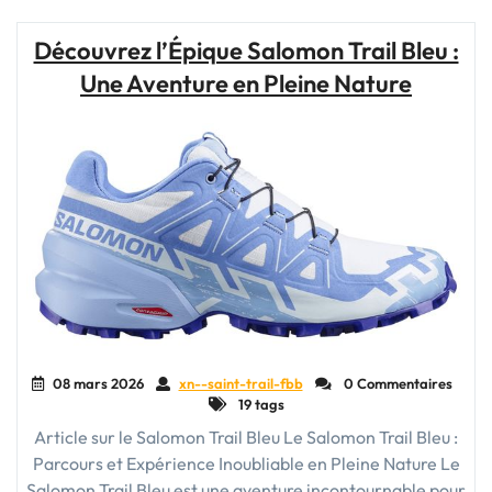
avec
un
Découvrez l’Épique Salomon Trail Bleu :
Entraînement
Une Aventure en Pleine Nature
Trail
Adapté"
08 mars 2026
xn--saint-trail-fbb
0 Commentaires
19 tags
Article sur le Salomon Trail Bleu Le Salomon Trail Bleu :
Parcours et Expérience Inoubliable en Pleine Nature Le
Salomon Trail Bleu est une aventure incontournable pour