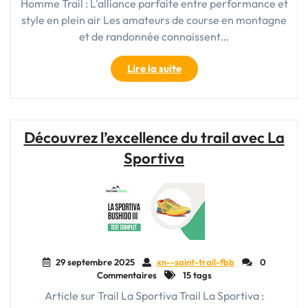
Homme Trail : L'alliance parfaite entre performance et
style en plein air Les amateurs de course en montagne
et de randonnée connaissent…
"Chaussures
Lire la suite
New
Balance
Homme
Trail
Découvrez l’excellence du trail avec La
:
Sportiva
Alliez
performance
et
style
sur
les
sentiers"
29 septembre 2025
xn--saint-trail-fbb
0
Commentaires
15 tags
Article sur Trail La Sportiva Trail La Sportiva :