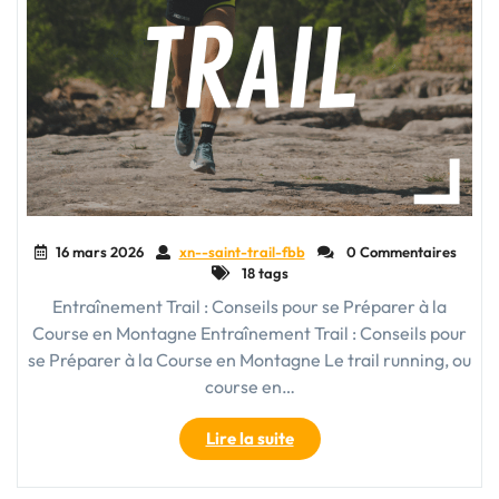
16 mars 2026
xn--saint-trail-fbb
0 Commentaires
18 tags
Entraînement Trail : Conseils pour se Préparer à la
Course en Montagne Entraînement Trail : Conseils pour
se Préparer à la Course en Montagne Le trail running, ou
course en…
"Maximisez
Lire la suite
vos
Performances