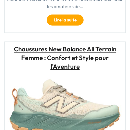
les amateurs de…
"Découvrez
Lire la suite
l’Épique
Salomon
Trail
Bleu
Chaussures New Balance All Terrain
:
Femme : Confort et Style pour
Une
Aventure
l’Aventure
en
Pleine
Nature"