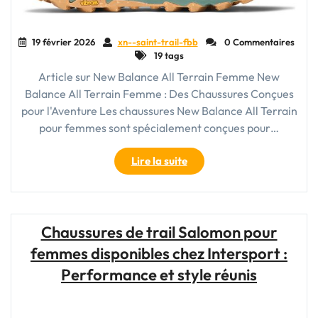
19 février 2026
xn--saint-trail-fbb
0 Commentaires
19 tags
Article sur New Balance All Terrain Femme New
Balance All Terrain Femme : Des Chaussures Conçues
pour l'Aventure Les chaussures New Balance All Terrain
pour femmes sont spécialement conçues pour…
"Chaussures
Lire la suite
New
Balance
All
Terrain
Chaussures de trail Salomon pour
Femme
femmes disponibles chez Intersport :
:
Confort
Performance et style réunis
et
Style
pour