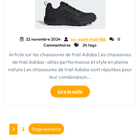
22 novembre 2024
xn--saint-trail-fbb
0
Commentaires
24 tags
Article sur les chaussures de trail Adidas Les chaussures
de trail Adidas : alliez performance et style en pleine
nature Les chaussures de trail Adidas sont réputées pour
leur combinaison…
"Découvrez
Lire la suite
les
chaussures
de
trail
Pagination
Adidas
Page
Page
Page suivante
1
2
:
des
performance