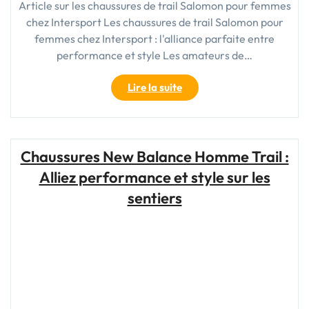
Article sur les chaussures de trail Salomon pour femmes
chez Intersport Les chaussures de trail Salomon pour
femmes chez Intersport : l'alliance parfaite entre
performance et style Les amateurs de…
"Chaussures
Lire la suite
de
trail
Salomon
pour
Chaussures New Balance Homme Trail :
femmes
Alliez performance et style sur les
disponibles
chez
sentiers
Intersport
:
Performance
et
style
réunis"