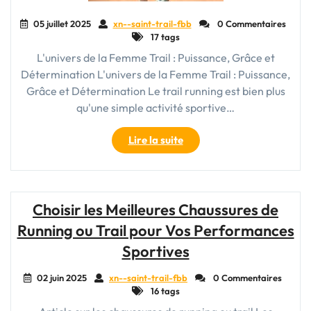
05 juillet 2025
xn--saint-trail-fbb
0 Commentaires
17 tags
L'univers de la Femme Trail : Puissance, Grâce et
Détermination L'univers de la Femme Trail : Puissance,
Grâce et Détermination Le trail running est bien plus
qu'une simple activité sportive…
"Les
Lire la suite
Femmes
Trailblazers
:
Puissance
Choisir les Meilleures Chaussures de
et
Running ou Trail pour Vos Performances
Grâce
sur
Sportives
les
Sentiers"
02 juin 2025
xn--saint-trail-fbb
0 Commentaires
16 tags