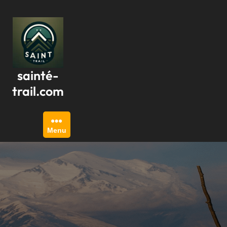
Passer
au
contenu
sainté-
trail.com
Menu