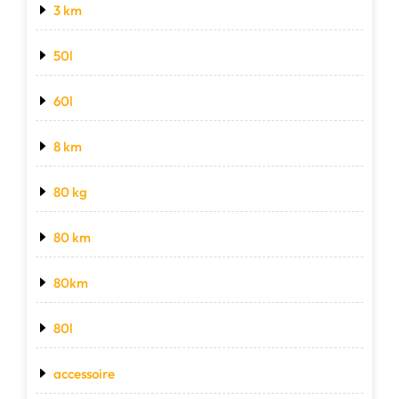
3 km
50l
60l
8 km
80 kg
80 km
80km
80l
accessoire