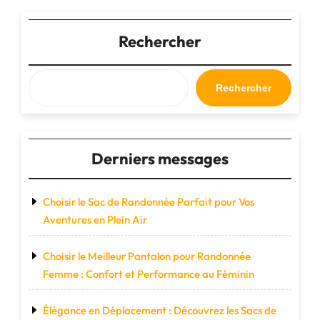
:
Cultiver
des
Rechercher
liens
sociaux
pour
Rechercher
un
bien-
être
partagé"
Derniers messages
Choisir le Sac de Randonnée Parfait pour Vos
Aventures en Plein Air
Choisir le Meilleur Pantalon pour Randonnée
Femme : Confort et Performance au Féminin
Élégance en Déplacement : Découvrez les Sacs de