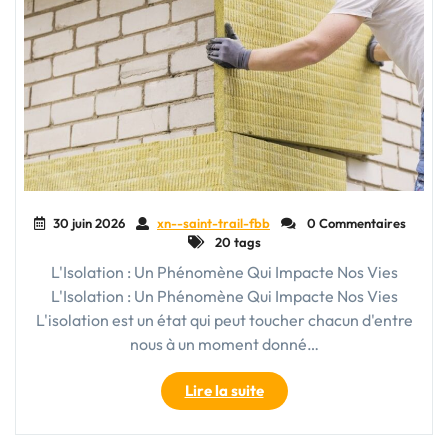
30 juin 2026
xn--saint-trail-fbb
0 Commentaires
20 tags
L'Isolation : Un Phénomène Qui Impacte Nos Vies
L'Isolation : Un Phénomène Qui Impacte Nos Vies
L'isolation est un état qui peut toucher chacun d'entre
nous à un moment donné…
"Lutter
Lire la suite
contre
l’isolement