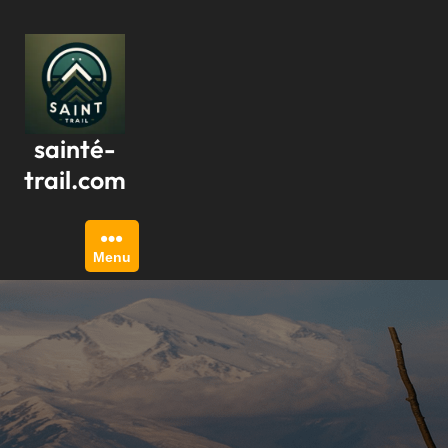
Passer
au
contenu
sainté-
trail.com
Menu