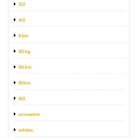
50l
60l
8 km
80 kg
80 km
80km
80l
accessoire
adidas