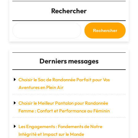
Sac
de
Rechercher
Voyage
Petit
:
Rechercher
Pratique,
Compact
et
Indispensable
Derniers messages
!"
Choisir le Sac de Randonnée Parfait pour Vos
Aventures en Plein Air
Choisir le Meilleur Pantalon pour Randonnée
Femme : Confort et Performance au Féminin
Les Engagements : Fondements de Notre
Intégrité et Impact sur le Monde