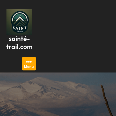
Passer
au
contenu
sainté-
trail.com
Menu