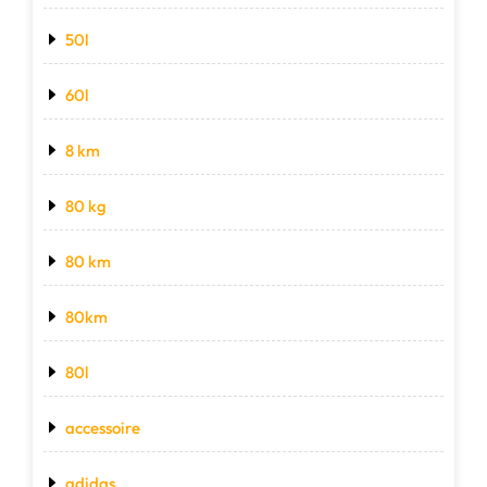
50l
60l
8 km
80 kg
80 km
80km
80l
accessoire
adidas