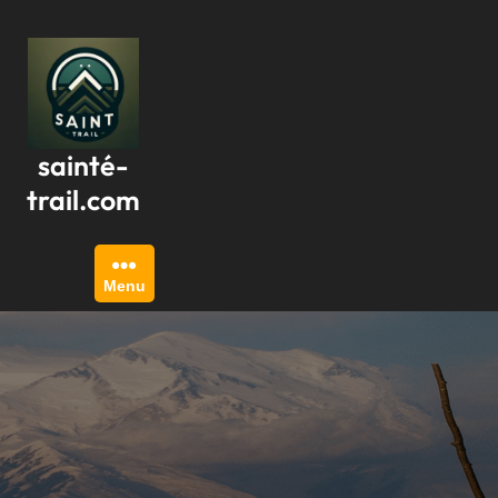
Passer
au
contenu
sainté-
trail.com
Menu