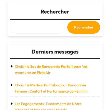
de
Voyage
Rechercher
en
Cabine
:
Rechercher
Votre
Allié
Indispensable
pour
Derniers messages
Voler
Léger"
Choisir le Sac de Randonnée Parfait pour Vos
Aventures en Plein Air
Choisir le Meilleur Pantalon pour Randonnée
Femme : Confort et Performance au Féminin
Les Engagements : Fondements de Notre
Intégrité et Impact sur le Monde