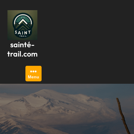
Passer
au
contenu
sainté-
trail.com
Menu