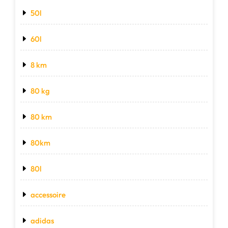
50l
60l
8 km
80 kg
80 km
80km
80l
accessoire
adidas