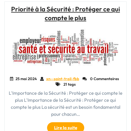
:
Priorité à la Sécurité : Protéger ce qui
Agir
compte le plus
Responsablement
Ensemble"
25 mai 2024
xn--saint-trail-fbb
0 Commentaires
21 tags
L'Importance de la Sécurité : Protéger ce qui compte le
plus L'Importance de la Sécurité : Protéger ce qui
compte le plus La sécurité est un besoin fondamental
pour chacun…
"Priorité
Lire la suite