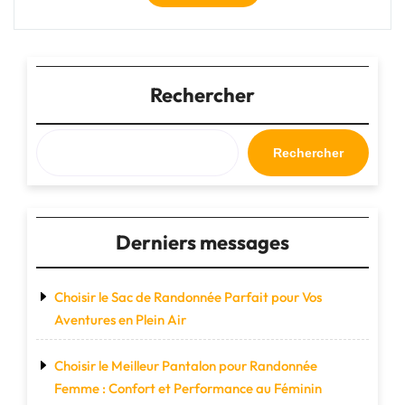
à
la
Sécurité
:
Protéger
Rechercher
ce
qui
compte
Rechercher
le
plus"
Derniers messages
Choisir le Sac de Randonnée Parfait pour Vos
Aventures en Plein Air
Choisir le Meilleur Pantalon pour Randonnée
Femme : Confort et Performance au Féminin