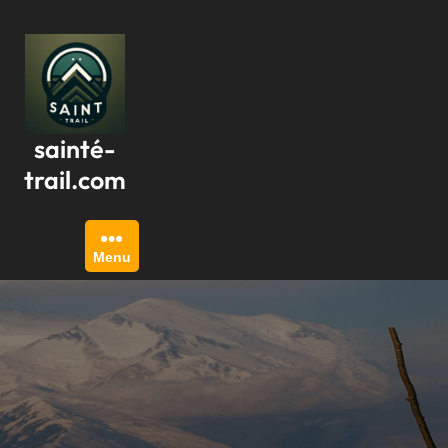
Passer
au
contenu
sainté-
trail.com
Menu