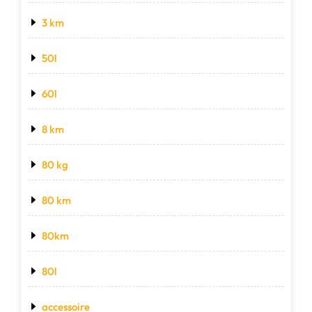
3 km
50l
60l
8 km
80 kg
80 km
80km
80l
accessoire