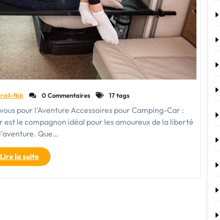
trail-fbb
0 Commentaires
17 tags
vous pour l'Aventure Accessoires pour Camping-Car :
 est le compagnon idéal pour les amoureux de la liberté
 l'aventure. Que…
"Équipez
Lire la suite
votre
Camping-
Car
:
Les