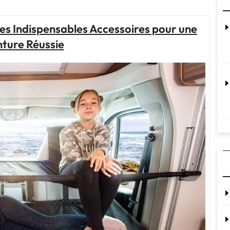
des
Sacs
es Indispensables Accessoires pour une
de
ture Réussie
Voyages
:
Trouvez
Votre
Compagnon
Idéal
pour
l’Aventure"