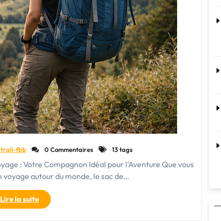
trail-fbb
0 Commentaires
13 tags
Voyage : Votre Compagnon Idéal pour l'Aventure Que vous
n voyage autour du monde, le sac de…
"Le
Lire la suite
Guide
Ultime