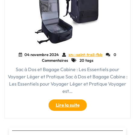
04 novembre 2024
xn--saint-trail-fbb
0
Commentaires
20 tags
Sac à Dos et Bagage Cabine : Les Essentiels pour
Voyager Léger et Pratique Sac à Dos et Bagage Cabine :
Les Essentiels pour Voyager Léger et Pratique Voyager
est…
"Choisir
Lire la suite
le
Bon
Sac
à