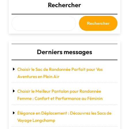
Dos
Rechercher
et
Bagage
Cabine
Rechercher
pour
Voyager
en
Toute
Derniers messages
Légèreté"
Choisir le Sac de Randonnée Parfait pour Vos
Aventures en Plein Air
Choisir le Meilleur Pantalon pour Randonnée
Femme : Confort et Performance au Féminin
Élégance en Déplacement : Découvrez les Sacs de
Voyage Longchamp