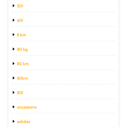
50l
60l
8 km
80 kg
80 km
80km
80l
accessoire
adidas