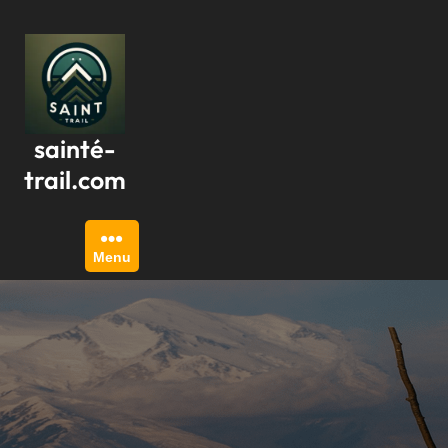
Passer
au
contenu
sainté-
trail.com
Menu