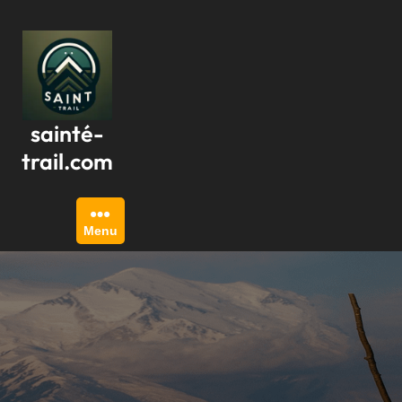
Passer
au
contenu
sainté-
trail.com
Menu