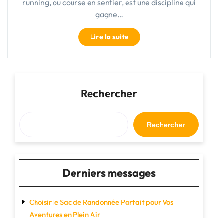
running, ou course en sentier, est une discipline qui
gagne…
"Choisir
Lire la suite
les
Meilleures
Baskets
de
Trail
Rechercher
pour
Votre
Aventure
Rechercher
en
Plein
Air"
Derniers messages
Choisir le Sac de Randonnée Parfait pour Vos
Aventures en Plein Air