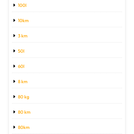
100l
10km
3 km
50l
60l
8 km
80 kg
80 km
80km