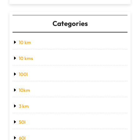
Categories
10 km
10 kms
100l
10km
3 km
50l
60l