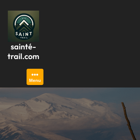
Passer
au
contenu
sainté-
trail.com
Menu