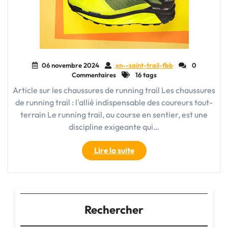
06 novembre 2024
xn--saint-trail-fbb
0
Commentaires
16 tags
Article sur les chaussures de running trail Les chaussures
de running trail : l'allié indispensable des coureurs tout-
terrain Le running trail, ou course en sentier, est une
discipline exigeante qui…
"Choisir
Lire la suite
la
bonne
chaussure
de
running
Rechercher
trail