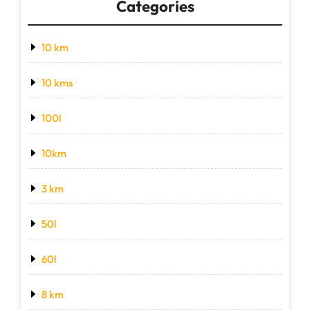
Categories
10 km
10 kms
100l
10km
3 km
50l
60l
8 km