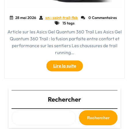
28 mai 2026
xn--saint-trail-fbb
0 Commentaires
15 tags
Article sur les Asics Gel Quantum 360 Trail Les Asics Gel
Quantum 360 Trail : la fusion parfaite entre confort et
performance sur les sentiers Les chaussures de trail
running…
"Découvrez
Lire la suite
les
performances
ultimes
des
Asics
Rechercher
Gel
Quantum
360
Rechercher
Trail
sur