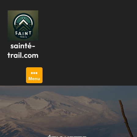
Passer
au
contenu
sainté-
trail.com
Menu