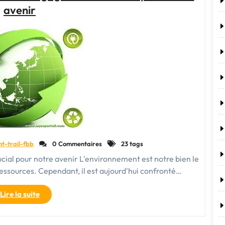
avenir
un
Avenir
Durable"
nt-trail-fbb
0 Commentaires
23 tags
ucial pour notre avenir L'environnement est notre bien le
 ressources. Cependant, il est aujourd'hui confronté…
"Préservation
Lire la suite
de
l’environnement