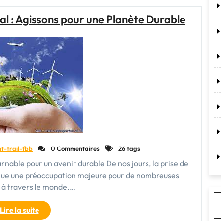
:
un
l : Agissons pour une Planète Durable
engagement
essentiel
pour
notre
avenir"
nt-trail-fbb
0 Commentaires
26 tags
nable pour un avenir durable De nos jours, la prise de
nue une préoccupation majeure pour de nombreuses
 à travers le monde.…
"Vers
Lire la suite
un