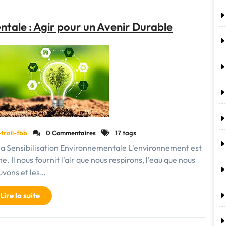
la
protection
tale : Agir pour un Avenir Durable
de
l’environnement
:
Notre
responsabilité
collective"
-trail-fbb
0 Commentaires
17 tags
la Sensibilisation Environnementale L'environnement est
. Il nous fournit l'air que nous respirons, l'eau que nous
uvons et les…
"Préservation
Lire la suite
Environnementale
: