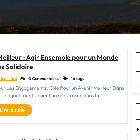
eilleur : Agir Ensemble pour un Monde
us Solidaire
trail-fbb
0 Commentaires
16 tags
eur Les Engagements : Clés Pour un Avenir Meilleur Dans
es engagements jouent un rôle crucial dans la…
"Engagements
Lire la suite
pour
un
Avenir
Meilleur