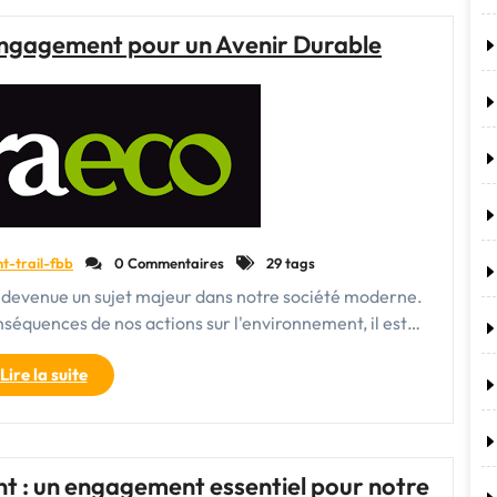
Agir
pour
 Engagement pour un Avenir Durable
un
Avenir
Durable"
nt-trail-fbb
0 Commentaires
29 tags
t devenue un sujet majeur dans notre société moderne.
séquences de nos actions sur l'environnement, il est…
"L’Éco-
Lire la suite
responsabilité
:
Un
Engagement
t : un engagement essentiel pour notre
pour