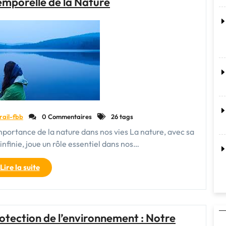
emporelle de la Nature
:
Agir
Ensemble
pour
un
Monde
Plus
Solidaire"
rail-fbb
0 Commentaires
26 tags
mportance de la nature dans nos vies La nature, avec sa
infinie, joue un rôle essentiel dans nos…
"La
Lire la suite
Beauté
Intemporelle
de
la
tection de l’environnement : Notre
Nature"