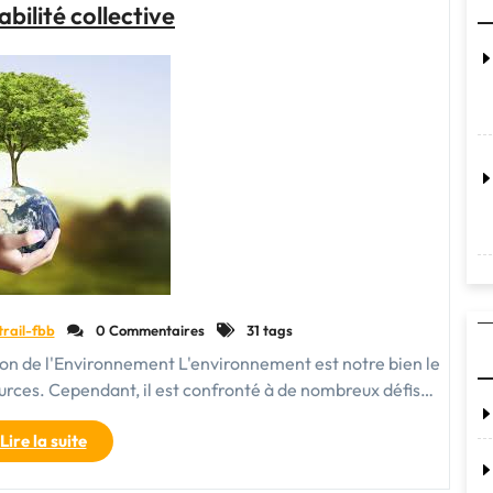
bilité collective
trail-fbb
0 Commentaires
31 tags
on de l'Environnement L'environnement est notre bien le
sources. Cependant, il est confronté à de nombreux défis…
"Engageons-
Lire la suite
nous
pour